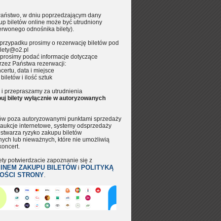
aństwo, w dniu poprzedzającym dany
up biletów online może być utrudniony
erwonego odnośnika bilety).
przypadku prosimy o rezerwację biletów pod
lety@o2.pl
prosimy podać informacje dotyczące
rzez Państwa rezerwacji:
certu, data i miejsce
 biletów i ilość sztuk
i przepraszamy za utrudnienia
uj bilety wyłącznie w autoryzowanych
tów poza autoryzowanymi punktami sprzedaży
aukcje internetowe, systemy odsprzedaży
.) stwarza ryzyko zakupu biletów
nych lub nieważnych, które nie umożliwią
koncert.
ety potwierdzacie zapoznanie się z
INEM ZAKUPU BILETÓW
POLITYKĄ
i
OŚCI STRONY
.