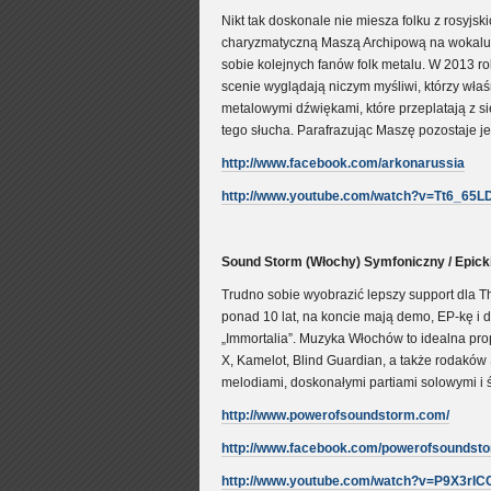
Nikt tak doskonale nie miesza folku z rosyjs
charyzmatyczną Maszą Archipową na wokalu g
sobie kolejnych fanów folk metalu. W 2013 ro
scenie wyglądają niczym myśliwi, którzy właś
metalowymi dźwiękami, które przeplatają z siel
tego słucha. Parafrazując Maszę pozostaje je
http://www.facebook.com/arkonarussia
http://www.youtube.com/watch?v=Tt6_65L
Sound Storm (Włochy) Symfoniczny / Epicki
Trudno sobie wyobrazić lepszy support dla Th
ponad 10 lat, na koncie mają demo, EP-kę i d
„Immortalia”. Muzyka Włochów to idealna pro
X, Kamelot, Blind Guardian, a także rodaków
melodiami, doskonałymi partiami solowymi i 
http://www.powerofsoundstorm.com/
http://www.facebook.com/powerofsoundst
http://www.youtube.com/watch?v=P9X3rI