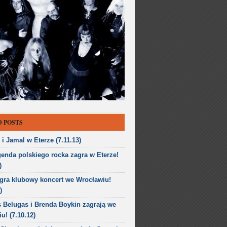
 POSTS
i Jamal w Eterze (7.11.13)
genda polskiego rocka zagra w Eterze!
)
gra klubowy koncert we Wrocławiu!
)
 Belugas i Brenda Boykin zagrają we
u! (7.10.12)