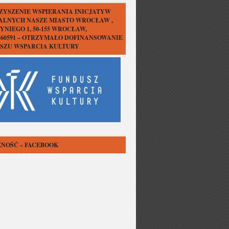
ZYSZENIE WSPIERANIA INICJATYW
ALNYCH NASZE MIASTO WROCŁAW ,
YNIEGO 1, 50-155 WROCŁAW,
1560591 – OTRZYMAŁO DOFINANSOWANIE
USZU WSPARCIA KULTURY
NOŚĆ – FACEBOOK