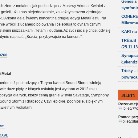
Genesis 
kich ziem z metalem, jak pochodząca z Moskwy Arkona. Kwintet z
symfonic
ościł już u nas niejednokrotnie, za każdym razem zjednując
COHEREN
ku Arkona dała świetny koncert na drugiej edycji MetalFestu. Na
Mikromus
nie wrócili z udanego polowania i celebrują to dynamicznymi
skimi piszczałkami, fletami i dudami. Aż żyć i pić się chce, gdy się
KARI na 
dynie napisać: „Bracia, przybywajcie na koncert!”.
TRÈS.B –
(25.11.13
DZ60
Synapsa,
Łykendzi
Tricky –
 Metal
powraca 
erion niż pochodzący z Turynu kwintet Sound Storm. Istnieją
wie duże płyty, z których ostatnią jest wydana w 2012 roku
BILETY
pozycja dla tych, którzy cenią granie w stylu Savatage, Symphony
 Sound Storm z Rhapsody. Czyli epickie, podniosłe, z pięknymi
Rezerwacje 
świetnymi wokalami.
bilety@o
Pomoc przy 
bilety.st
orm
CCX9E