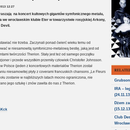
013 12:27
raszają na koncert kultowych gigantów symfonicznego metalu,
a we wrocławskim klubie Eter w towarzystwie rosyjskiej Arkony,
Devil.
tawiać nie trzeba. Zaczynali ponad ćwierć wieku temu od
wać w niesamowitą symfoniczno-metalową bestię, jaką jest od
mentami twórczości Therion. Stały jest też od samego początku
izjoner i przede wszystkim przemiły człowiek Christofer Johnsson.
 w Polsce (jeden z koncertowych materiałów Therion został
RELATED
niu niesamowitej płyty z coverami francuskich chansons „Le Fleurs
ołu zostanie w najbliższych latach mocno ograniczona, nie
Grubson 
ano jego sztukę i znów zawita do nas z Therion.
IRA – le
(24.11.13
Dżem za
(15.12.13
4Kck
Club Des
Wrocławi