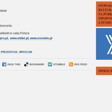
STOWAR
KULTUR
Metal
UL.PURK
NIP:897
Z FUND
 koncertu
iaMarkt w całej Polsce
pro.pl
,
www.ebilet.pl
,
www.eventim.pl
 PREZENTUJE
,
WROCŁAW
DIGG THIS
BOOKMARK
STUMBLE
RSS FEED
SPOŁECZ