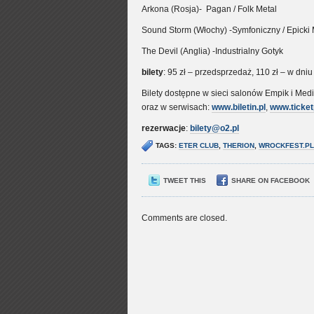
Arkona (Rosja)- Pagan / Folk Metal
Sound Storm (Włochy) -Symfoniczny / Epicki 
The Devil (Anglia) -Industrialny Gotyk
bilety
: 95 zł – przedsprzedaż, 110 zł – w dniu
Bilety dostępne w sieci salonów Empik i Med
oraz w serwisach:
www.biletin.pl
,
www.ticket
rezerwacje
:
bilety@o2.pl
TAGS:
ETER CLUB
,
THERION
,
WROCKFEST.PL
TWEET THIS
SHARE ON FACEBOOK
Comments are closed.