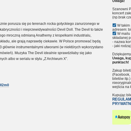
Uwaga!
Szanowni P
koncert zak
(np.brak cz
ycznie porusza się po terenach rocka gotyckiego zanurzonego w
W takim 
bryczności i nieprzewidywalności Devil Doll. The Devil to także
adresem: bi
W mailu 
ego mroczną odmianą Anathemy z kropelkami industrialu,
składanej p
 składu, ale grają naprawdę ciekawie. W Polsce promować będą
- nazwa kon
- jaki rodzaj
 13 głównie instrumentalnymi utworami (w niektórych wykorzystano
ówień). Muzyka The Devil idealnie sprawdziłaby się jako
Dziękujemy 
Uwaga, kup
ych albo w serialu w stylu „Z Archiwum X”.
punktach!
Zakup bile
(Facebook, 
biletów itp
nieoryginal
iW2m0
wejścia na 
Kupując bil
REGULAM
PRYWATN