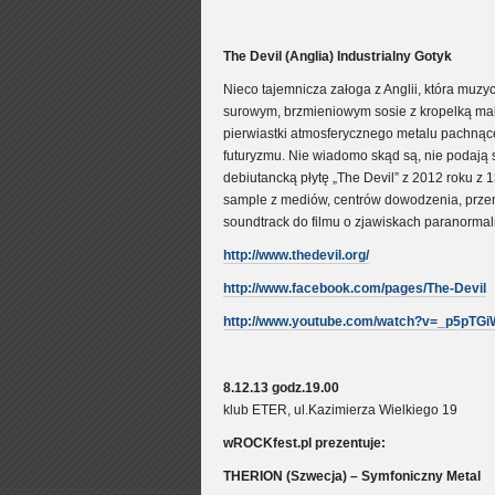
The Devil (Anglia) Industrialny Gotyk
Nieco tajemnicza załoga z Anglii, która muz
surowym, brzmieniowym sosie z kropelką maka
pierwiastki atmosferycznego metalu pachnąc
futuryzmu. Nie wiadomo skąd są, nie podają
debiutancką płytę „The Devil” z 2012 roku z
sample z mediów, centrów dowodzenia, przem
soundtrack do filmu o zjawiskach paranormaln
http://www.thedevil.org/
http://www.facebook.com/pages/The-Devil
http://www.youtube.com/watch?v=_p5pTG
8.12.13 godz.19
.00
klub ETER, ul.Kazimierza Wielkiego 19
wROCKfest.pl prezentuje:
THERION (Szwecja) – Symfoniczny Metal