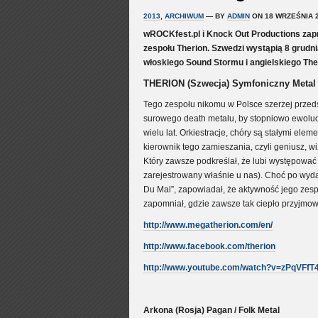
2013
,
ARCHIWUM
— BY
ADMIN
ON 18 WRZEŚNIA 2
wROCKfest.pl i Knock Out Productions zap
zespołu Therion. Szwedzi wystąpią 8 grudni
włoskiego Sound Stormu i angielskiego The 
THERION (Szwecja) Symfoniczny Metal
Tego zespołu nikomu w Polsce szerzej przeds
surowego death metalu, by stopniowo ewoluo
wielu lat. Orkiestracje, chóry są stałymi ele
kierownik tego zamieszania, czyli geniusz, w
Który zawsze podkreślał, że lubi występować
zarejestrowany właśnie u nas). Choć po wyda
Du Mal”, zapowiadał, że aktywność jego zesp
zapomniał, gdzie zawsze tak ciepło przyjmow
http://www.megatherion.com/en/
http://www.facebook.com/therion
http://www.youtube.com/watch?v=zPqVFfT
Arkona (Rosja) Pagan / Folk Metal