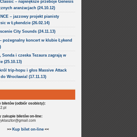
Classic – największe przeboje Genesis
znych aranżacjach (24.10.12)
CE – jazzowy projekt pianisty
ic w Łykendzie (26.02.14)
scenie City Sounds (24.11.13)
 pożegnalny koncert w klubie Łykend
)
 Sonda i czeska Tezaura zagrają w
e (25.10.13)
 król trip-hopu i głos Massive Attack
do Wrocławia! (17.11.13)
biletów (odbiór osobisty):
2.pl
zakupie biletów on-line:
aryklasztor@gmail.com
Kup bilet on-line
>>
<<