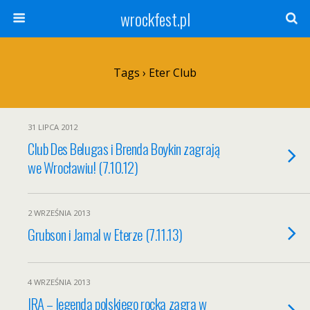
wrockfest.pl
Tags › Eter Club
31 LIPCA 2012
Club Des Belugas i Brenda Boykin zagrają
we Wrocławiu! (7.10.12)
2 WRZEŚNIA 2013
Grubson i Jamal w Eterze (7.11.13)
4 WRZEŚNIA 2013
IRA – legenda polskiego rocka zagra w