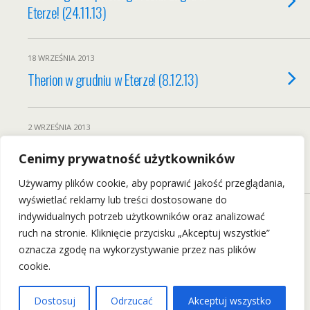
Eterze! (24.11.13)
18 WRZEŚNIA 2013
Therion w grudniu w Eterze! (8.12.13)
2 WRZEŚNIA 2013
Dżem zagra klubowy koncert we
Cenimy prywatność użytkowników
Wrocławiu! (15.12.13)
Używamy plików cookie, aby poprawić jakość przeglądania,
wyświetlać reklamy lub treści dostosowane do
indywidualnych potrzeb użytkowników oraz analizować
ruch na stronie. Kliknięcie przycisku „Akceptuj wszystkie”
Back to top
oznacza zgodę na wykorzystywanie przez nas plików
cookie.
Mobile
Desktop
Dostosuj
Odrzucać
Akceptuj wszystko
Wszelkie Prawa Zastrzeżone: wrockfest.pl 2011