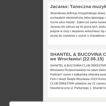
Jacaras: Taneczna muzyk
Słownikowa definicja hiszpańskiego słowa „
zuchwałych młodzieńców, która śpiewając i
nocne ulice miasta”. Zatem już sama nazwa
Jacaras nie zalicza się do grona tych, pod
jedynie w ciszy i skupieniu wsłuchiwać się
raczej do czynienia z czymś, o charakterze
SHANTEL & BUCOVINA CL
we Wrocławiu! (22.06.15)
SHANTEL & BUCOVINA CLUB ORKESTAR – „
Wrocławiu! Rozpoznawalny na całym świeci
Partizani” razem z bałkańską orkiestrą wy
Fest z okazji Święta Wrocławia 2015! Ko
CLUB ORKESTAR odbedzie się 22 czerwca w
Klasztorze przy ul. Purkyniego 1. Shantel to