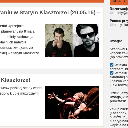
BILETY
Rezerwacje 
niu w Starym Klasztorze! (20.05.15) –
bilety@o
Pomoc przy 
bilety.st
rtu! Uprzejmie
X planowany na 8 maja
ione bilety zachowują
Uwaga!
tach ich nabycia.
godności związane ze
Szanowni P
ckiej w Starym Klasztorze
koncert zak
(np.brak cz
W takim 
adresem: bi
W mailu 
składanej p
Klasztorze!
- nazwa kon
- jaki rodzaj
wców polskiej sceny world
Dziękujemy 
utego w klubie muzycznym
Uwaga, kup
punktach!
Zakup bile
(Facebook, 
biletów itp
nieoryginal
wejścia na 