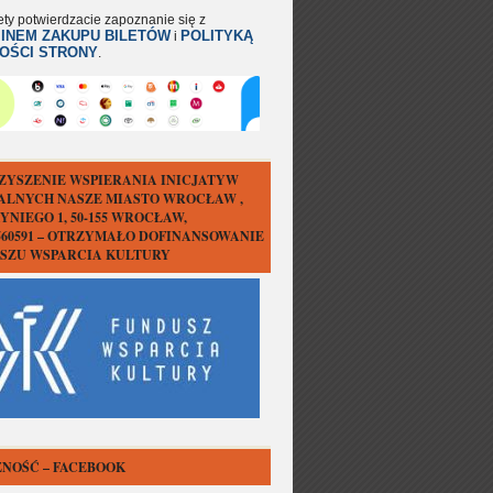
ety potwierdzacie zapoznanie się z
INEM ZAKUPU BILETÓW
POLITYKĄ
i
OŚCI STRONY
.
ZYSZENIE WSPIERANIA INICJATYW
ALNYCH NASZE MIASTO WROCŁAW ,
YNIEGO 1, 50-155 WROCŁAW,
1560591 – OTRZYMAŁO DOFINANSOWANIE
USZU WSPARCIA KULTURY
NOŚĆ – FACEBOOK