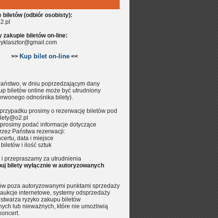
biletów (odbiór osobisty):
2.pl
zakupie biletów on-line:
aryklasztor@gmail.com
Kup bilet on-line
>>
<<
aństwo, w dniu poprzedzającym dany
up biletów online może być utrudniony
erwonego odnośnika bilety).
przypadku prosimy o rezerwację biletów pod
lety@o2.pl
prosimy podać informacje dotyczące
rzez Państwa rezerwacji:
certu, data i miejsce
 biletów i ilość sztuk
i przepraszamy za utrudnienia
uj bilety wyłącznie w autoryzowanych
tów poza autoryzowanymi punktami sprzedaży
aukcje internetowe, systemy odsprzedaży
.) stwarza ryzyko zakupu biletów
nych lub nieważnych, które nie umożliwią
koncert.