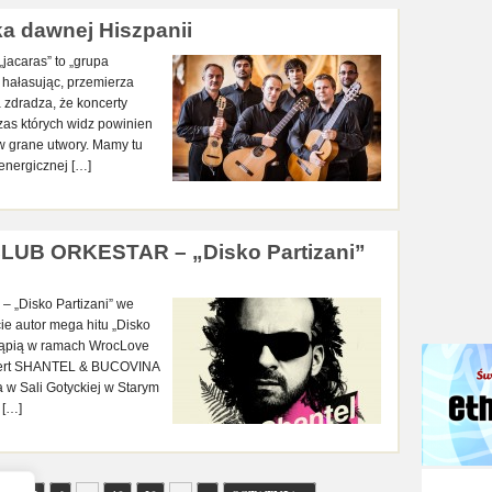
a dawnej Hiszpanii
jacaras” to „grupa
 hałasując, przemierza
 zdradza, że koncerty
czas których widz powinien
 w grane utwory. Mamy tu
 energicznej […]
UB ORKESTAR – „Disko Partizani”
Disko Partizani” we
e autor mega hitu „Disko
stąpią w ramach WrocLove
ncert SHANTEL & BUCOVINA
 Sali Gotyckiej w Starym
 […]