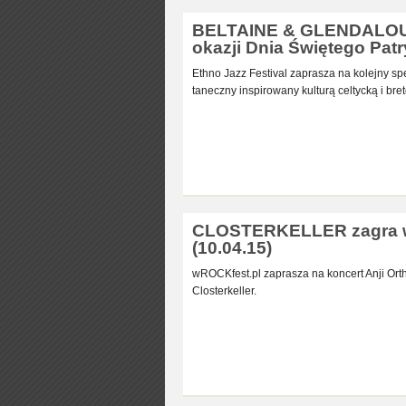
BELTAINE & GLENDALOUGH
okazji Dnia Świętego Patr
Ethno Jazz Festival zaprasza na kolejny s
taneczny inspirowany kulturą celtycką i bre
CLOSTERKELLER zagra w S
(10.04.15)
wROCKfest.pl zaprasza na koncert Anji Or
Closterkeller.