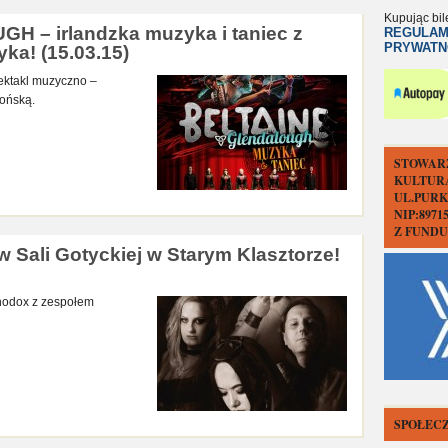
Kupując bil
 – irlandzka muzyka i taniec z
REGULAM
PRYWATN
yka! (15.03.15)
pektakl muzyczno –
tońską.
STOWAR
KULTUR
UL.PURK
NIP:897
Z FUND
ali Gotyckiej w Starym Klasztorze!
thodox z zespołem
SPOŁECZ