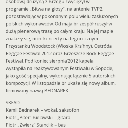
osobową drużyną z Brzegu zwyciężył w
programie „Bitwa na głosy”, na antenie TVP2,
pozostawiając w pokonanym polu wielu zasłużonych
polskich wykonawców. Od maja br zespół ruszył w
dużą plenerową trasę po całym kraju. Na jej mapie
znalazły się, m.in. koncerty na tegorocznym
Przystanku Woodstock (Wioska Krs’hny), Ostróda
Reggae Festiwal 2012 oraz Brzeszcze Rock Reggae
Festiwal. Pod koniec sierpnia’2012 kapela
wystąpiła na reaktywowanym Festiwalu w Sopocie,
jako gość specjalny, wykonując łącznie 5 autorskich
kompozycji. W listopadzie br ukaże się nowy album,
firmowany nazwą BEDNAREK.
SKŁAD:
Kamil Bednarek – wokal, saksofon
Piotr „Piter” Bielawski – gitara
Piotr „Zwierz” Stanclik – bas