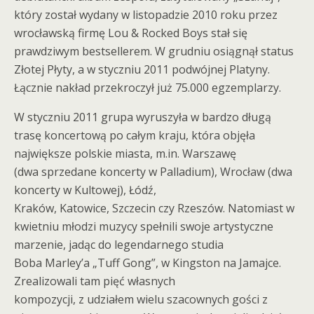
który został wydany w listopadzie 2010 roku przez
wrocławską firmę Lou & Rocked Boys stał się
prawdziwym bestsellerem. W grudniu osiągnął status
Złotej Płyty, a w styczniu 2011 podwójnej Platyny.
Łącznie nakład przekroczył już 75.000 egzemplarzy.
W styczniu 2011 grupa wyruszyła w bardzo długą
trasę koncertową po całym kraju, która objęła
największe polskie miasta, m.in. Warszawę
(dwa sprzedane koncerty w Palladium), Wrocław (dwa
koncerty w Kultowej), Łódź,
Kraków, Katowice, Szczecin czy Rzeszów. Natomiast w
kwietniu młodzi muzycy spełnili swoje artystyczne
marzenie, jadąc do legendarnego studia
Boba Marley’a „Tuff Gong”, w Kingston na Jamajce.
Zrealizowali tam pięć własnych
kompozycji, z udziałem wielu szacownych gości z