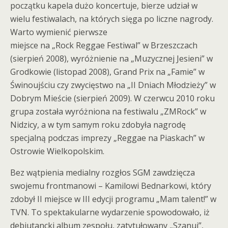
początku kapela dużo koncertuje, bierze udział w
wielu festiwalach, na których sięga po liczne nagrody.
Warto wymienić pierwsze
miejsce na „Rock Reggae Festiwal” w Brzeszczach
(sierpień 2008), wyróżnienie na „Muzycznej Jesieni” w
Grodkowie (listopad 2008), Grand Prix na „Famie” w
Świnoujściu czy zwycięstwo na „II Dniach Młodzieży” w
Dobrym Mieście (sierpień 2009). W czerwcu 2010 roku
grupa została wyróżniona na festiwalu „ZMRock” w
Nidzicy, a w tym samym roku zdobyła nagrodę
specjalną podczas imprezy „Reggae na Piaskach” w
Ostrowie Wielkopolskim.
Bez wątpienia medialny rozgłos SGM zawdzięcza
swojemu frontmanowi – Kamilowi Bednarkowi, który
zdobył II miejsce w III edycji programu „Mam talent!” w
TVN. To spektakularne wydarzenie spowodowało, iż
debiutancki album zespołu, zatytułowany „Szanuj”,