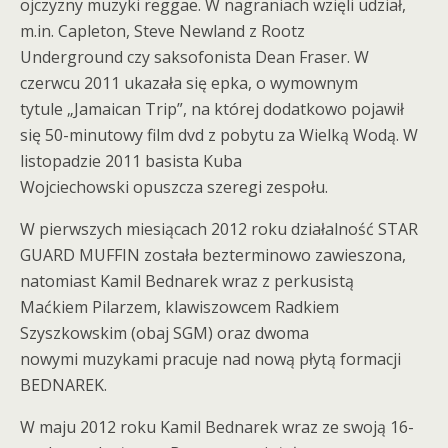
ojczyzny muzyki reggae. W nagraniach wzięli udział,
m.in. Capleton, Steve Newland z Rootz
Underground czy saksofonista Dean Fraser. W
czerwcu 2011 ukazała się epka, o wymownym
tytule „Jamaican Trip”, na której dodatkowo pojawił
się 50-minutowy film dvd z pobytu za Wielką Wodą. W
listopadzie 2011 basista Kuba
Wojciechowski opuszcza szeregi zespołu.
W pierwszych miesiącach 2012 roku działalność STAR
GUARD MUFFIN została bezterminowo zawieszona,
natomiast Kamil Bednarek wraz z perkusistą
Maćkiem Pilarzem, klawiszowcem Radkiem
Szyszkowskim (obaj SGM) oraz dwoma
nowymi muzykami pracuje nad nową płytą formacji
BEDNAREK.
W maju 2012 roku Kamil Bednarek wraz ze swoją 16-