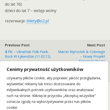
do lat 16)
dzieci do lat 7 – wstęp wolny
rezerwacje:
bilety@o2.pl
Previous Post
Next Post
Flit – Ukraiński Folk-Punk-
Marcin Wyrostek & Coloriage
Rock W Łykendzie (11.02.12)
– Nowy Projekt
Fenomenalnego
Akordeonisty, Zwycięzcy
Cenimy prywatność użytkowników
Programu „Mam Talent”
(18.03.12)
Używamy plików cookie, aby poprawić jakość przeglądania,
wyświetlać reklamy lub treści dostosowane do
indywidualnych potrzeb użytkowników oraz analizować
ruch na stronie. Kliknięcie przycisku „Akceptuj wszystkie”
Back to top
oznacza zgodę na wykorzystywanie przez nas plików
cookie.
Mobile
Desktop