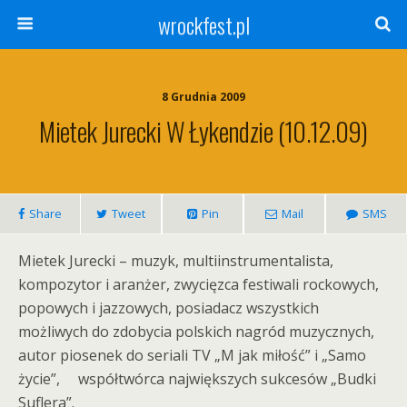
wrockfest.pl
8 Grudnia 2009
Mietek Jurecki W Łykendzie (10.12.09)
Share
Tweet
Pin
Mail
SMS
Mietek Jurecki – muzyk, multiinstrumentalista,
kompozytor i aranżer, zwycięzca festiwali rockowych,
popowych i jazzowych, posiadacz wszystkich
możliwych do zdobycia polskich nagród muzycznych,
autor piosenek do seriali TV „M jak miłość” i „Samo
życie”, współtwórca największych sukcesów „Budki
Suflera”.