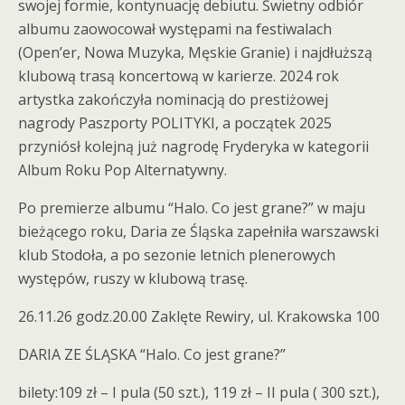
swojej formie, kontynuację debiutu. Świetny odbiór
albumu zaowocował występami na festiwalach
(Open’er, Nowa Muzyka, Męskie Granie) i najdłuższą
klubową trasą koncertową w karierze. 2024 rok
artystka zakończyła nominacją do prestiżowej
nagrody Paszporty POLITYKI, a początek 2025
przyniósł kolejną już nagrodę Fryderyka w kategorii
Album Roku Pop Alternatywny.
Po premierze albumu “Halo. Co jest grane?” w maju
bieżącego roku, Daria ze Śląska zapełniła warszawski
klub Stodoła, a po sezonie letnich plenerowych
występów, ruszy w klubową trasę.
26.11.26 godz.20.00 Zaklęte Rewiry, ul. Krakowska 100
DARIA ZE ŚLĄSKA “Halo. Co jest grane?”
bilety:109 zł – I pula (50 szt.), 119 zł – II pula ( 300 szt.),