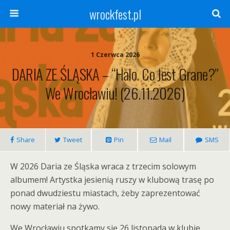
wrockfest.pl
1 Czerwca 2026
DARIA ZE ŚLĄSKA – “Halo. Co Jest Grane?”
We Wrocławiu! (26.11.2026)
Share
Tweet
Pin
Mail
SMS
W 2026 Daria ze Śląska wraca z trzecim solowym
albumem! Artystka jesienią ruszy w klubową trasę po
ponad dwudziestu miastach, żeby zaprezentować
nowy materiał na żywo.
We Wrocławiu spotkamy się 26 listopada w klubie