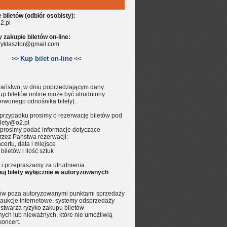
biletów (odbiór osobisty):
2.pl
zakupie biletów on-line:
aryklasztor@gmail.com
Kup bilet on-line
>>
<<
aństwo, w dniu poprzedzającym dany
up biletów online może być utrudniony
erwonego odnośnika bilety).
przypadku prosimy o rezerwację biletów pod
lety@o2.pl
prosimy podać informacje dotyczące
rzez Państwa rezerwacji:
certu, data i miejsce
 biletów i ilość sztuk
i przepraszamy za utrudnienia
uj bilety wyłącznie w autoryzowanych
tów poza autoryzowanymi punktami sprzedaży
aukcje internetowe, systemy odsprzedaży
.) stwarza ryzyko zakupu biletów
nych lub nieważnych, które nie umożliwią
koncert.