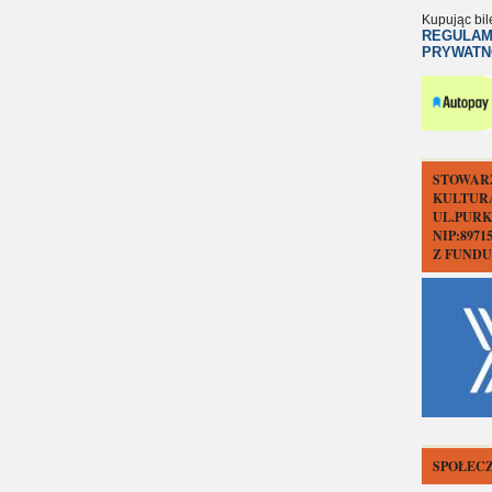
Kupując bil
REGULAM
PRYWATN
STOWAR
KULTUR
UL.PURK
NIP:897
Z FUND
SPOŁECZ