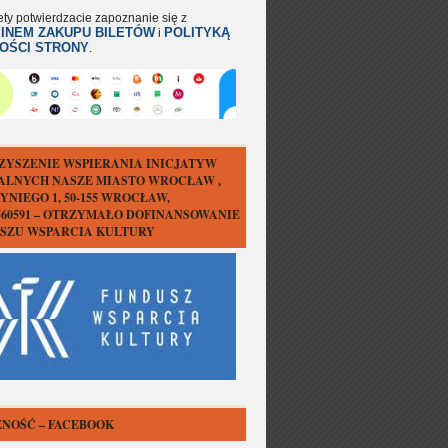
ety potwierdzacie zapoznanie się z
INEM ZAKUPU BILETÓW
POLITYKĄ
i
OŚCI STRONY
.
ZYSZENIE WSPIERANIA INICJATYW
ALNYCH NASZE MIASTO WROCŁAW ,
YNIEGO 1, 50-155 WROCŁAW,
1560591 – OTRZYMAŁO DOFINANSOWANIE
USZU WSPARCIA KULTURY
NOŚĆ – FACEBOOK