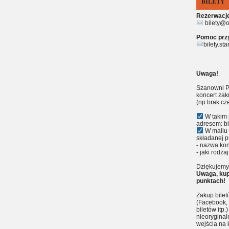
BILETY
Rezerwacje 
bilety@o
Pomoc przy 
bilety.st
Uwaga!
Szanowni P
koncert zak
(np.brak cz
W takim 
adresem: bi
W mailu 
składanej p
- nazwa kon
- jaki rodzaj
Dziękujemy 
Uwaga, kup
punktach!
Zakup bile
(Facebook, 
biletów itp
nieoryginal
wejścia na 