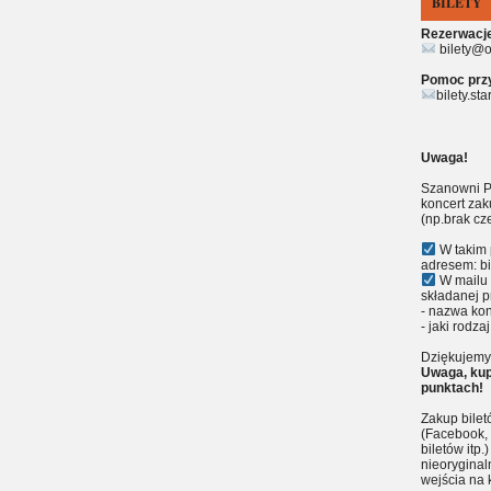
BILETY
Rezerwacje 
bilety@o
Pomoc przy 
bilety.st
Uwaga!
Szanowni P
koncert zak
(np.brak cz
W takim 
adresem: bi
W mailu 
składanej p
- nazwa kon
- jaki rodzaj
Dziękujemy 
Uwaga, kup
punktach!
Zakup bile
(Facebook, 
biletów itp
nieoryginal
wejścia na 