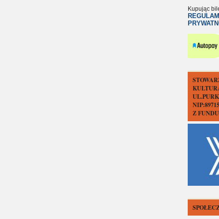
Kupując bil
REGULAM
PRYWATN
STOWAR
KULTUR
UL.PURK
NIP:897
Z FUND
SPOŁECZ