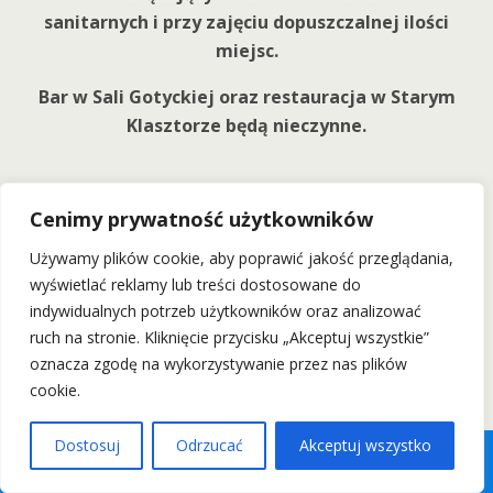
sanitarnych i przy zajęciu dopuszczalnej ilości
miejsc.
Bar w Sali Gotyckiej oraz restauracja w Starym
Klasztorze będą nieczynne.
Cenimy prywatność użytkowników
Używamy plików cookie, aby poprawić jakość przeglądania,
Back to top
wyświetlać reklamy lub treści dostosowane do
indywidualnych potrzeb użytkowników oraz analizować
Mobile
Desktop
ruch na stronie. Kliknięcie przycisku „Akceptuj wszystkie”
oznacza zgodę na wykorzystywanie przez nas plików
Wszelkie Prawa Zastrzeżone: wrockfest.pl 2011
cookie.
Dostosuj
Odrzucać
Akceptuj wszystko