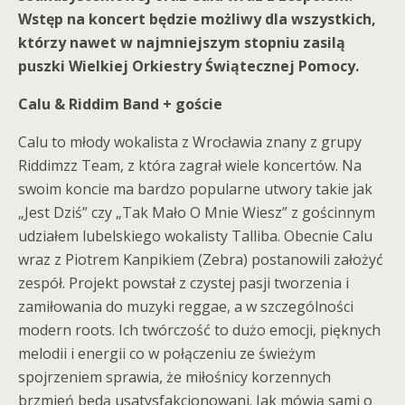
Wstęp na koncert będzie możliwy dla wszystkich,
którzy nawet w najmniejszym stopniu zasilą
puszki Wielkiej Orkiestry Świątecznej Pomocy.
Calu & Riddim Band + goście
Calu to młody wokalista z Wrocławia znany z grupy
Riddimzz Team, z która zagrał wiele koncertów. Na
swoim koncie ma bardzo popularne utwory takie jak
„Jest Dziś” czy „Tak Mało O Mnie Wiesz” z gościnnym
udziałem lubelskiego wokalisty Talliba. Obecnie Calu
wraz z Piotrem Kanpikiem (Zebra) postanowili założyć
zespół. Projekt powstał z czystej pasji tworzenia i
zamiłowania do muzyki reggae, a w szczególności
modern roots. Ich twórczość to dużo emocji, pięknych
melodii i energii co w połączeniu ze świeżym
spojrzeniem sprawia, że miłośnicy korzennych
brzmień będą usatysfakcjonowani. Jak mówią sami o