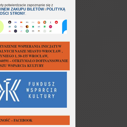
ety potwierdzacie zapoznanie się z
INEM ZAKUPU BILETÓW
POLITYKĄ
i
OŚCI STRONY
.
ZYSZENIE WSPIERANIA INICJATYW
ALNYCH NASZE MIASTO WROCŁAW ,
YNIEGO 1, 50-155 WROCŁAW,
1560591 – OTRZYMAŁO DOFINANSOWANIE
USZU WSPARCIA KULTURY
NOŚĆ – FACEBOOK