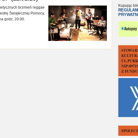
Kupując bil
getycznych brzmień reggae
REGULAM
iestrę Świątecznej Pomocy,
PRYWATN
na godz. 20:00.
STOWAR
KULTUR
UL.PURK
NIP:897
Z FUND
SPOŁECZ