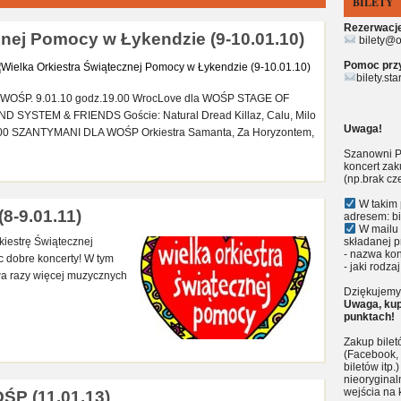
BILETY
Rezerwacje 
znej Pomocy w Łykendzie (9-10.01.10)
bilety@o
Pomoc przy 
bilety.st
u WOŚP. 9.01.10 godz.19.00 WrocLove dla WOŚP STAGE OF
SYSTEM & FRIENDS Goście: Natural Dread Killaz, Calu, Milo
Uwaga!
17.00 SZANTYMANI DLA WOŚP Orkiestra Samanta, Za Horyzontem,
Szanowni P
koncert zak
(np.brak cz
W takim 
8-9.01.11)
adresem: bi
W mailu 
kiestrę Świątecznej
składanej p
- nazwa kon
ąc dobre koncerty! W tym
- jaki rodzaj
dwa razy więcej muzycznych
Dziękujemy 
Uwaga, kup
punktach!
Zakup bile
(Facebook, 
biletów itp
nieoryginal
wejścia na 
P (11.01.13)