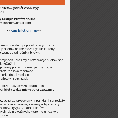
biletów (odbiór osobisty):
2.pl
zakupie biletów on-line:
aryklasztor@gmail.com
Kup bilet on-line
>>
<<
aństwo, w dniu poprzedzającym dany
up biletów online może być utrudniony
erwonego odnośnika bilety).
przypadku prosimy o rezerwację biletów pod
lety@o2.pl
prosimy podać informacje dotyczące
rzez Państwa rezerwacji:
certu, data i miejsce
 biletów i ilość sztuk
i przepraszamy za utrudnienia
uj bilety wyłącznie w autoryzowanych
tów poza autoryzowanymi punktami sprzedaży
aukcje internetowe, systemy odsprzedaży
.) stwarza ryzyko zakupu biletów
nych lub nieważnych, które nie umożliwią
koncert.