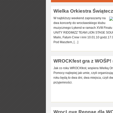
Wielka Orkiestra Świątec
W najbliższy weekend zapraszamy na
dwa koncerty do wrocławskiego klubu
muzycznego Łykend w ramach XVIII Finał
UNITY RIDDIMZZ TEAM LION STAGE SOUND 
Mailo, Fatum Crew i inni 10.01.10 godz.
Pod Masztem, […]
WROCKfest gra z WOŚP! (
Jak co roku WROCKfest, wspiera Wielką Or
Pomocy najlepiej jak umie, czyli organizuj
roku będą to dwa dni, dwa miejsca, czyli 
przyjemności.
WrocLove Reggae dla WOŚ