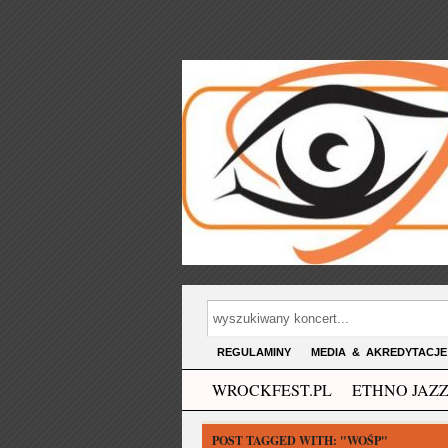
REGULAMINY
MEDIA & AKREDYTACJE
WROCKFEST.PL
ETHNO JAZZ
POST TAGGED WITH:
"WOŚP"