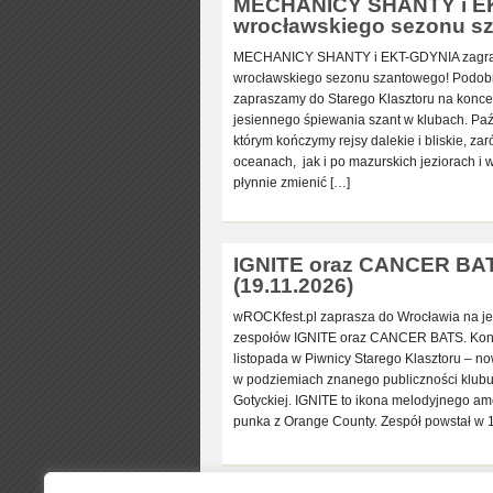
MECHANICY SHANTY i EKT
wrocławskiego sezonu sz
MECHANICY SHANTY i EKT-GDYNIA zagraj
wrocławskiego sezonu szantowego! Podobni
zapraszamy do Starego Klasztoru na konce
jesiennego śpiewania szant w klubach. Paźd
którym kończymy rejsy dalekie i bliskie, z
oceanach, jak i po mazurskich jeziorach i
płynnie zmienić […]
IGNITE oraz CANCER BAT
(19.11.2026)
wROCKfest.pl zaprasza do Wrocławia na je
zespołów IGNITE oraz CANCER BATS. Konc
listopada w Piwnicy Starego Klasztoru – 
w podziemiach znanego publiczności klubu 
Gotyckiej. IGNITE to ikona melodyjnego a
punka z Orange County. Zespół powstał w 19