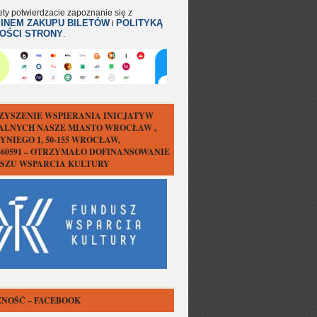
ety potwierdzacie zapoznanie się z
INEM ZAKUPU BILETÓW
POLITYKĄ
i
OŚCI STRONY
.
ZYSZENIE WSPIERANIA INICJATYW
ALNYCH NASZE MIASTO WROCŁAW ,
YNIEGO 1, 50-155 WROCŁAW,
1560591 – OTRZYMAŁO DOFINANSOWANIE
USZU WSPARCIA KULTURY
NOŚĆ – FACEBOOK