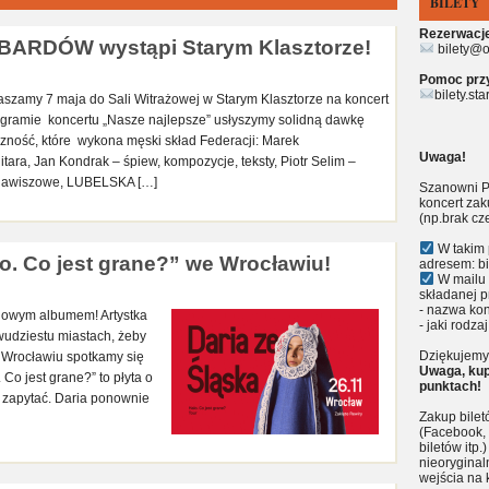
BILETY
Rezerwacje 
RDÓW wystąpi Starym Klasztorze!
bilety@o
Pomoc przy 
bilety.st
aszamy 7 maja do Sali Witrażowej w Starym Klasztorze na koncert
mie koncertu „Nasze najlepsze” usłyszymy solidną dawkę
czność, które wykona męski skład Federacji: Marek
Uwaga!
itara, Jan Kondrak – śpiew, kompozycje, teksty, Piotr Selim –
y klawiszowe, LUBELSKA […]
Szanowni P
koncert zak
(np.brak cz
W takim 
. Co jest grane?” we Wrocławiu!
adresem: bi
W mailu 
składanej p
- nazwa kon
olowym albumem! Artystka
- jaki rodzaj
wudziestu miastach, żeby
Dziękujemy 
 Wrocławiu spotkamy się
Uwaga, kup
 Co jest grane?” to płyta o
punktach!
 zapytać. Daria ponownie
Zakup bile
(Facebook, 
biletów itp
nieoryginal
wejścia na 