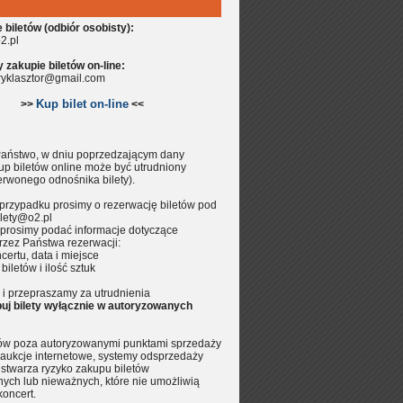
biletów (odbiór osobisty):
2.pl
zakupie biletów on-line:
aryklasztor@gmail.com
Kup bilet on-line
>>
<<
aństwo, w dniu poprzedzającym dany
up biletów online może być utrudniony
erwonego odnośnika bilety).
przypadku prosimy o rezerwację biletów pod
lety@o2.pl
prosimy podać informacje dotyczące
rzez Państwa rezerwacji:
certu, data i miejsce
 biletów i ilość sztuk
i przepraszamy za utrudnienia
uj bilety wyłącznie w autoryzowanych
tów poza autoryzowanymi punktami sprzedaży
aukcje internetowe, systemy odsprzedaży
.) stwarza ryzyko zakupu biletów
nych lub nieważnych, które nie umożliwią
koncert.