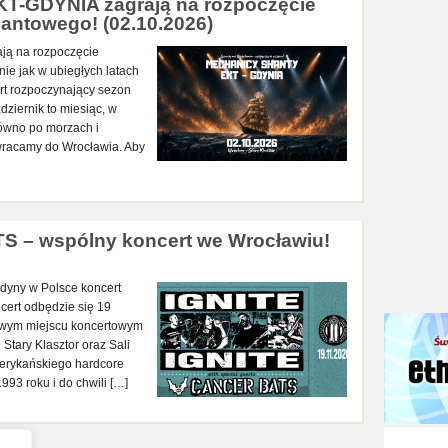
-GDYNIA zagrają na rozpoczęcie
antowego! (02.10.2026)
ą na rozpoczęcie
e jak w ubiegłych latach
rt rozpoczynający sezon
ziernik to miesiąc, w
arówno po morzach i
 wracamy do Wrocławia. Aby
S – wspólny koncert we Wrocławiu!
dyny w Polsce koncert
ert odbędzie się 19
nowym miejscu koncertowym
Stary Klasztor oraz Sali
merykańskiego hardcore
93 roku i do chwili […]