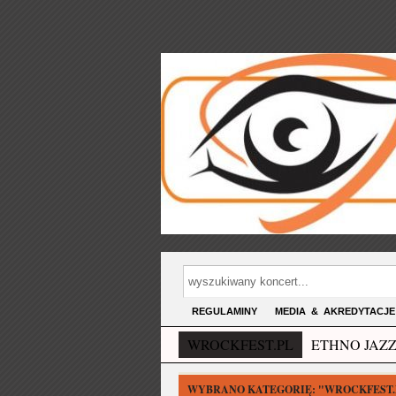
REGULAMINY
MEDIA & AKREDYTACJE
WROCKFEST.PL
ETHNO JAZZ
WYBRANO KATEGORIĘ:
"WROCKFEST.