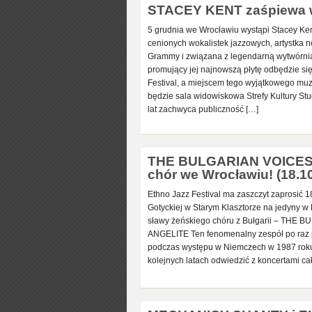
STACEY KENT zaśpiewa we
5 grudnia we Wrocławiu wystąpi Stacey Kent
cenionych wokalistek jazzowych, artystka
Grammy i związana z legendarną wytwórnią
promujący jej najnowszą płytę odbędzie si
Festival, a miejscem tego wyjątkowego m
będzie sala widowiskowa Strefy Kultury Stu
lat zachwyca publiczność […]
THE BULGARIAN VOICES A
chór we Wrocławiu! (18.1
Ethno Jazz Festival ma zaszczyt zaprosić 1
Gotyckiej w Starym Klasztorze na jedyny w
sławy żeńskiego chóru z Bułgarii – THE
ANGELITE Ten fenomenalny zespół po raz p
podczas występu w Niemczech w 1987 rok
kolejnych latach odwiedzić z koncertami ca