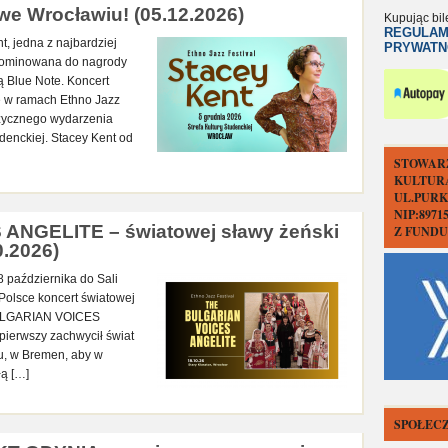
 Wrocławiu! (05.12.2026)
Kupując bil
REGULAM
, jedna z najbardziej
PRYWATN
 nominowana do nagrody
 Blue Note. Koncert
ę w ramach Ethno Jazz
uzycznego wydarzenia
denckiej. Stacey Kent od
STOWAR
KULTUR
UL.PURK
NIP:897
NGELITE – światowej sławy żeński
Z FUND
0.2026)
8 października do Sali
 Polsce koncert światowej
 BULGARIAN VOICES
ierwszy zachwycił świat
u, w Bremen, aby w
łą […]
SPOŁECZ