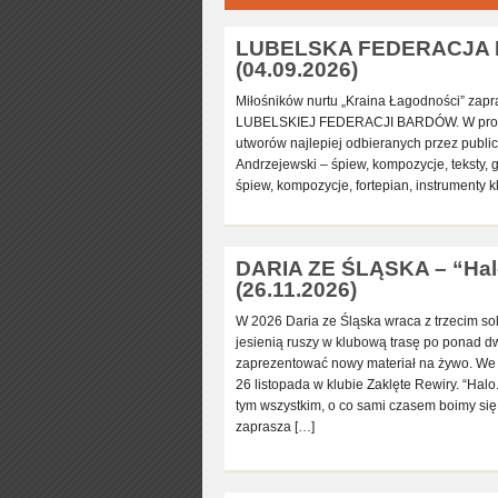
LUBELSKA FEDERACJA BA
(04.09.2026)
Miłośników nurtu „Kraina Łagodności” zapr
LUBELSKIEJ FEDERACJI BARDÓW. W progra
utworów najlepiej odbieranych przez publi
Andrzejewski – śpiew, kompozycje, teksty, g
śpiew, kompozycje, fortepian, instrument
DARIA ZE ŚLĄSKA – “Halo
(26.11.2026)
W 2026 Daria ze Śląska wraca z trzecim s
jesienią ruszy w klubową trasę po ponad d
zaprezentować nowy materiał na żywo. We
26 listopada w klubie Zaklęte Rewiry. “Halo.
tym wszystkim, o co sami czasem boimy się
zaprasza […]