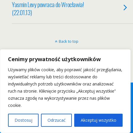
Yasmin Levy powraca do Wrocławia!
(22.01.13)
Back to top
Mobile
Desktop
Cenimy prywatność użytkowników
Używamy plików cookie, aby poprawić jakość przeglądania,
Wszelkie Prawa Zastrzeżone: wrockfest.pl 2011
wyświetlać reklamy lub treści dostosowane do
indywidualnych potrzeb użytkowników oraz analizować
ruch na stronie. Kliknięcie przycisku „Akceptuj wszystkie”
oznacza zgodę na wykorzystywanie przez nas plików
cookie.
Dostosuj
Odrzucać
Akceptuj wszystko