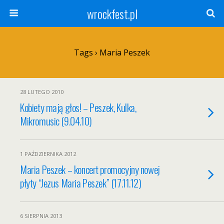
wrockfest.pl
Tags › Maria Peszek
28 LUTEGO 2010
Kobiety mają głos! – Peszek, Kulka,
Mikromusic (9.04.10)
1 PAŹDZIERNIKA 2012
Maria Peszek – koncert promocyjny nowej
płyty “Jezus Maria Peszek” (17.11.12)
6 SIERPNIA 2013