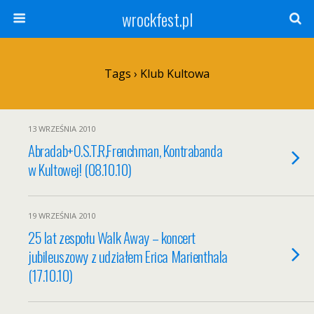
wrockfest.pl
Tags › Klub Kultowa
13 WRZEŚNIA 2010
Abradab+O.S.T.R,Frenchman, Kontrabanda
w Kultowej! (08.10.10)
19 WRZEŚNIA 2010
25 lat zespołu Walk Away – koncert
jubileuszowy z udziałem Erica Marienthala
(17.10.10)