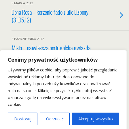
8 MARCA 2012
Dona Rosa – korzenie fado z ulic Lizbony
(31.05.12)
5 PAŹDZIERNIKA 2012
Misia – największa portugalska gwiazda
fado na jedynym koncercie w Polsce
Cenimy prywatność użytkowników
(15.02.13)
Używamy plików cookie, aby poprawić jakość przeglądania,
wyświetlać reklamy lub treści dostosowane do
indywidualnych potrzeb użytkowników oraz analizować
ruch na stronie. Kliknięcie przycisku „Akceptuj wszystkie”
Back to top
oznacza zgodę na wykorzystywanie przez nas plików
cookie.
Mobile
Desktop
Dostosuj
Odrzucać
Akceptuj wszystko
Wszelkie Prawa Zastrzeżone: wrockfest.pl 2011