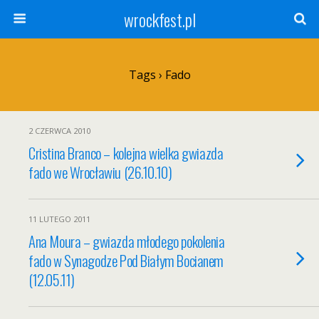
wrockfest.pl
Tags › Fado
2 CZERWCA 2010
Cristina Branco – kolejna wielka gwiazda
fado we Wrocławiu (26.10.10)
11 LUTEGO 2011
Ana Moura – gwiazda młodego pokolenia
fado w Synagodze Pod Białym Bocianem
(12.05.11)