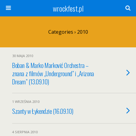
wrockfest.pl
Categories ›
2010
30 MAJA 2010
Boban & Marko Marković Orchestra –
znana z filmów „Underground” i „Arizona
Dream” (13.09.10)
1 WRZEŚNIA 2010
Szanty w Łykendzie (16.09.10)
4 SIERPNIA 2010