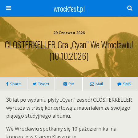
wrockfest.pl
29 Czerwca 2026
CLOSTERKELLER Gra „Cyan” We Wrocławiu!
(10.10.2026)
Share
Tweet
Pin
Mail
SMS
30 lat po wydaniu płyty „Cyan” zespół CLOSTERKELLER
wyrusza w trasę koncertową z materiałem ze swojego
piątego studyjnego albumu.
We Wrocławiu spotkamy się 10 października
na
koncercie w Starym Klasztorze.