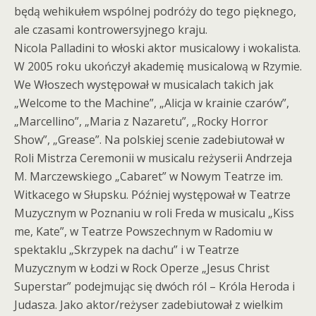
będą wehikułem wspólnej podróży do tego pięknego,
ale czasami kontrowersyjnego kraju.
Nicola Palladini to włoski aktor musicalowy i wokalista.
W 2005 roku ukończył akademię musicalową w Rzymie.
We Włoszech występował w musicalach takich jak
„Welcome to the Machine”, „Alicja w krainie czarów”,
„Marcellino”, „Maria z Nazaretu”, „Rocky Horror
Show”, „Grease”. Na polskiej scenie zadebiutował w
Roli Mistrza Ceremonii w musicalu reżyserii Andrzeja
M. Marczewskiego „Cabaret” w Nowym Teatrze im.
Witkacego w Słupsku. Później występował w Teatrze
Muzycznym w Poznaniu w roli Freda w musicalu „Kiss
me, Kate”, w Teatrze Powszechnym w Radomiu w
spektaklu „Skrzypek na dachu” i w Teatrze
Muzycznym w Łodzi w Rock Operze „Jesus Christ
Superstar” podejmując się dwóch ról – Króla Heroda i
Judasza. Jako aktor/reżyser zadebiutował z wielkim