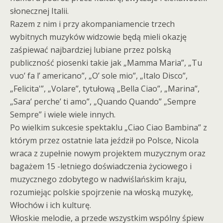
słonecznej Italii.
Razem z nim i przy akompaniamencie trzech
wybitnych muzyków widzowie będą mieli okazję
zaśpiewać najbardziej lubiane przez polską
publiczność piosenki takie jak „Mamma Maria”, „Tu
vuo’ fa l’ americano”, „O’ sole mio”, „Italo Disco”,
„Felicita'”, „Volare”, tytułową „Bella Ciao”, „Marina”,
„Sara’ perche’ ti amo”, „Quando Quando” „Sempre
Sempre” i wiele wiele innych.
Po wielkim sukcesie spektaklu „Ciao Ciao Bambina” z
którym przez ostatnie lata jeździł po Polsce, Nicola
wraca z zupełnie nowym projektem muzycznym oraz
bagażem 15 -letniego doświadczenia życiowego i
muzycznego zdobytego w nadwiślańskim kraju,
rozumiejąc polskie spojrzenie na włoską muzykę,
Włochów i ich kulturę.
Włoskie melodie, a przede wszystkim wspólny śpiew