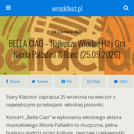
wrockfest.pl
15 Czerwca 2026
BELLA CIAO – Najlepsze Włoskie Hity Gra
Nicola Palladini & Band (25.09.2026)
Share
Tweet
Pin
Mail
SMS
Stary Klasztor zaprasza 25 września na wieczór z
największymi przebojami
włoskiej piosenki.
Koncert „Bella Ciao” w wykonaniu włoskiego aktora
musicalowego Nicola Palladini to muzyczna, pełna
humoru podróż przez kulturę, zwyczaje i ciekawostki