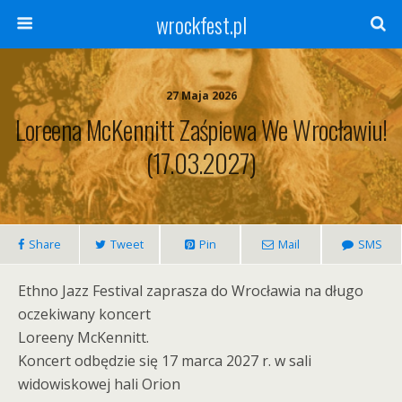
wrockfest.pl
27 Maja 2026
Loreena McKennitt Zaśpiewa We Wrocławiu!
(17.03.2027)
Share
Tweet
Pin
Mail
SMS
Ethno Jazz Festival zaprasza do Wrocławia na długo
oczekiwany koncert
Loreeny McKennitt.
Koncert odbędzie się 17 marca 2027 r. w sali
widowiskowej hali Orion