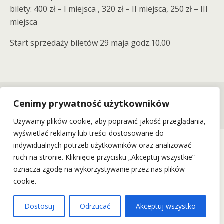
bilety: 400 zł – I miejsca , 320 zł – II miejsca, 250 zł – III
miejsca
Start sprzedaży biletów 29 maja godz.10.00
Previous Post
Next Post
Cenimy prywatność użytkowników
COALS Wystąpią We
KULT- Pomarańczowa Trasa
Wrocławiu! (18.09.2026)
We Wrocławiu! (15.11.2026)
Używamy plików cookie, aby poprawić jakość przeglądania,
wyświetlać reklamy lub treści dostosowane do
indywidualnych potrzeb użytkowników oraz analizować
ruch na stronie. Kliknięcie przycisku „Akceptuj wszystkie”
Back to top
oznacza zgodę na wykorzystywanie przez nas plików
cookie.
Mobile
Desktop
Dostosuj
Odrzucać
Akceptuj wszystko
Wszelkie Prawa Zastrzeżone: wrockfest.pl 2011