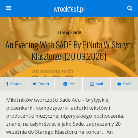
wrockfest.pl
11 Maja 2026
An Evening With SADE By PiNuta W Starym
Klasztorze! (20.09.2026)
Share
Tweet
Pin
Mail
SMS
Miłośników twórczości Sade Adu – brytyjskiej
piosenkarki, kompozytorki, autorki tekstów i
producentki muzycznej nigeryjskiego pochodzenia,
znanej na całym świecie jako Sade, zapraszamy 20
września do Starego Klasztoru na koncert „An