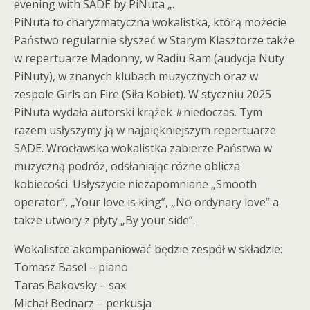
evening with SADE by PiNuta „.
PiNuta to charyzmatyczna wokalistka, którą możecie
Państwo regularnie słyszeć w Starym Klasztorze także
w repertuarze Madonny, w Radiu Ram (audycja Nuty
PiNuty), w znanych klubach muzycznych oraz w
zespole Girls on Fire (Siła Kobiet). W styczniu 2025
PiNuta wydała autorski krążek #niedoczas. Tym
razem usłyszymy ją w najpiękniejszym repertuarze
SADE. Wrocławska wokalistka zabierze Państwa w
muzyczną podróż, odsłaniając różne oblicza
kobiecości. Usłyszycie niezapomniane „Smooth
operator”, „Your love is king”, „No ordynary love” a
także utwory z płyty „By your side”.
Wokalistce akompaniować będzie zespół w składzie:
Tomasz Basel – piano
Taras Bakovsky – sax
Michał Bednarz – perkusja