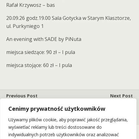
Rafał Krzywosz – bas
20.09.26 godz.19.00 Sala Gotycka w Starym Klasztorze,
ul. Purkyniego 1
An evening with SADE by PiNuta
miejsca siedzące: 90 zł – I pula
miejsca stojące: 60 zł – I pula
Previous Post
Next Post
KONIEC ŚWIATA Zagra We
AMY WINEHOUSE BIRTHDAY
Cenimy prywatność użytkowników
Wrocławiu! (16.10.2026)
- The Best Of Amy By Natalia
Podwin (13.09.2026)
Używamy plików cookie, aby poprawić jakość przeglądania,
wyświetlać reklamy lub treści dostosowane do
indywidualnych potrzeb użytkowników oraz analizować