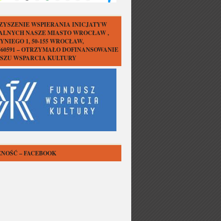
ZYSZENIE WSPIERANIA INICJATYW
ALNYCH NASZE MIASTO WROCŁAW ,
YNIEGO 1, 50-155 WROCŁAW,
1560591 – OTRZYMAŁO DOFINANSOWANIE
USZU WSPARCIA KULTURY
NOŚĆ – FACEBOOK