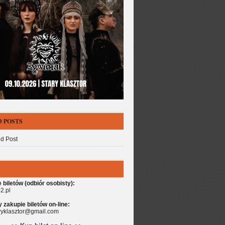
 POSTS
d Post
biletów (odbiór osobisty):
2.pl
zakupie biletów on-line:
aryklasztor@gmail.com