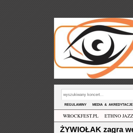
REGULAMINY
MEDIA & AKREDYTACJE
WROCKFEST.PL
ETHNO JAZZ
ŻYWIOŁAK zagra we 