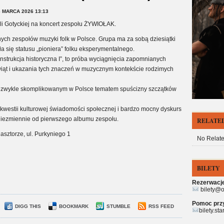
 MARCA 2026 13:13
ali Gotyckiej na koncert zespołu ŻYWIOŁAK.
nych zespołów muzyki folk w Polsce. Grupa ma za sobą dziesiątki
a się statusu „pioniera” folku eksperymentalnego.
nstrukcja historyczna I”, to próba wyciągnięcia zapomnianych
iąt i ukazania tych znaczeń w muzycznym kontekście rodzimych
niezwykle skomplikowanym w Polsce tematem spuścizny szczątków
 kwestii kulturowej świadomości społecznej i bardzo mocny dyskurs
 niezmiennie od pierwszego albumu zespołu.
RELATED
asztorze, ul. Purkyniego 1
No Relate
BILETY
Rezerwacje 
bilety@o
Pomoc przy 
DIGG THIS
BOOKMARK
STUMBLE
RSS FEED
bilety.st