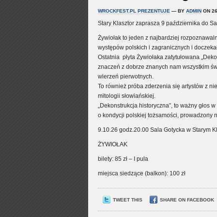
WROCKFEST.PL PREZENTUJE
— BY
ADMIN
ON 26
Stary Klasztor zaprasza 9 października do S
Żywiołak to jeden z najbardziej rozpoznawal
występów polskich i zagranicznych i doczekał
Ostatnia
płyta Żywiołaka zatytułowana „Deko
znaczeń z dobrze znanych nam wszystkim św
wierzeń pierwotnych.
To również próba zderzenia się artystów z 
mitologii słowiańskiej.
„Dekonstrukcja historyczna”, to ważny głos w
o kondycji polskiej tożsamości, prowadzony
9.10.26 godz.20.00 Sala Gotycka w Starym Kl
ŻYWIOŁAK
bilety: 85 zł – I pula
miejsca siedzące (balkon): 100 zł
TWEET THIS
SHARE ON FACEBOOK