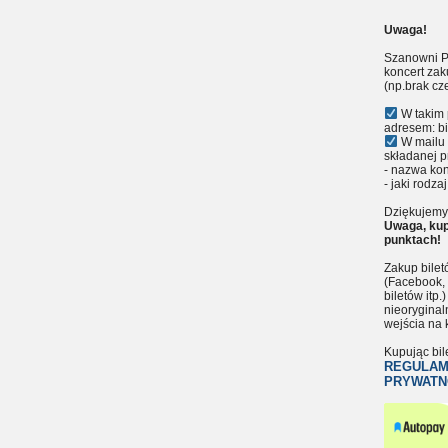
Uwaga!
Szanowni P
koncert zak
(np.brak cz
W takim 
adresem: bi
W mailu 
składanej p
- nazwa kon
- jaki rodzaj
Dziękujemy 
Uwaga, kup
punktach!
Zakup bile
(Facebook, 
biletów itp
nieoryginal
wejścia na 
Kupując bil
REGULAM
PRYWATN