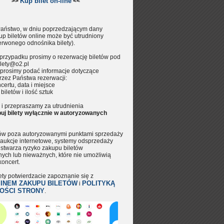
Kup bilet on-line
>>
<<
aństwo, w dniu poprzedzającym dany
up biletów online może być utrudniony
erwonego odnośnika bilety).
przypadku prosimy o rezerwację biletów pod
lety@o2.pl
prosimy podać informacje dotyczące
rzez Państwa rezerwacji:
certu, data i miejsce
 biletów i ilość sztuk
i przepraszamy za utrudnienia
uj bilety wyłącznie w autoryzowanych
tów poza autoryzowanymi punktami sprzedaży
aukcje internetowe, systemy odsprzedaży
.) stwarza ryzyko zakupu biletów
nych lub nieważnych, które nie umożliwią
koncert.
ety potwierdzacie zapoznanie się z
INEM ZAKUPU BILETÓW
POLITYKĄ
i
OŚCI STRONY
.