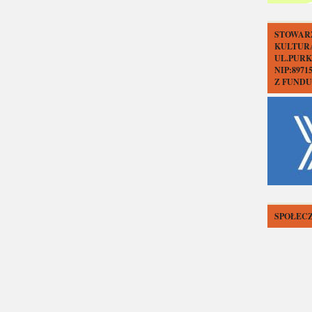
STOWAR
KULTUR
UL.PURK
NIP:897
Z FUND
SPOŁECZ