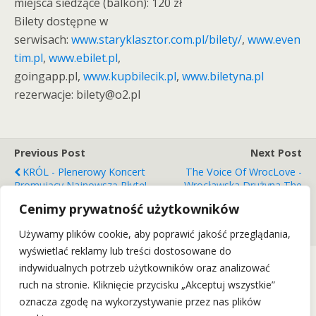
miejsca siedzące (balkon): 120 zł
Bilety dostępne w
serwisach:
www.staryklasztor.com.pl/bilety/
,
www.even
tim.pl
,
www.ebilet.pl
,
goingapp.pl,
www.kupbilecik.pl
,
www.biletyna.pl
rezerwacje: bilety@o2.pl
Previous Post
Next Post
KRÓL - Plenerowy Koncert
The Voice Of WrocLove -
Promujący Najnowszą Płytę!
Wrocławska Drużyna The
(12.06.21)
Voice Of Poland 2020 Na
Cenimy prywatność użytkowników
Żywo W Starym Klasztorze
(25.06.21)
Używamy plików cookie, aby poprawić jakość przeglądania,
wyświetlać reklamy lub treści dostosowane do
indywidualnych potrzeb użytkowników oraz analizować
ruch na stronie. Kliknięcie przycisku „Akceptuj wszystkie”
Back to top
oznacza zgodę na wykorzystywanie przez nas plików