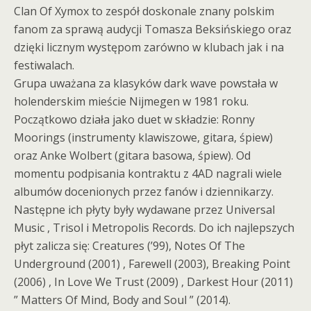
Clan Of Xymox to zespół doskonale znany polskim
fanom za sprawą audycji Tomasza Beksińskiego oraz
dzięki licznym występom zarówno w klubach jak i na
festiwalach.
Grupa uważana za klasyków dark wave powstała w
holenderskim mieście Nijmegen w 1981 roku.
Początkowo działa jako duet w składzie: Ronny
Moorings (instrumenty klawiszowe, gitara, śpiew)
oraz Anke Wolbert (gitara basowa, śpiew). Od
momentu podpisania kontraktu z 4AD nagrali wiele
albumów docenionych przez fanów i dziennikarzy.
Następne ich płyty były wydawane przez Universal
Music , Trisol i Metropolis Records. Do ich najlepszych
płyt zalicza się: Creatures (’99), Notes Of The
Underground (2001) , Farewell (2003), Breaking Point
(2006) , In Love We Trust (2009) , Darkest Hour (2011)
” Matters Of Mind, Body and Soul ” (2014).