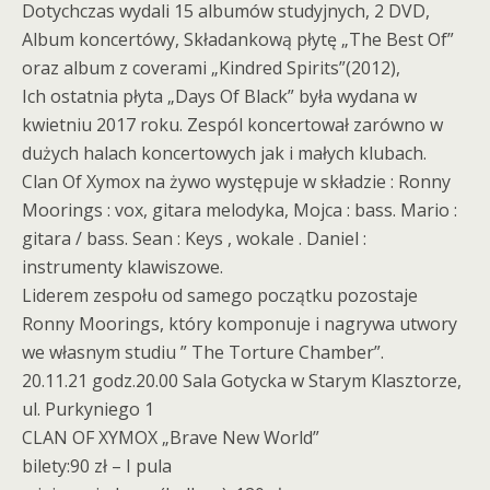
Dotychczas wydali 15 albumów studyjnych, 2 DVD,
Album koncertówy, Składankową płytę „The Best Of”
oraz album z coverami „Kindred Spirits”(2012),
Ich ostatnia płyta „Days Of Black” była wydana w
kwietniu 2017 roku. Zespól koncertował zarówno w
dużych halach koncertowych jak i małych klubach.
Clan Of Xymox na żywo występuje w składzie : Ronny
Moorings : vox, gitara melodyka, Mojca : bass. Mario :
gitara / bass. Sean : Keys , wokale . Daniel :
instrumenty klawiszowe.
Liderem zespołu od samego początku pozostaje
Ronny Moorings, który komponuje i nagrywa utwory
we własnym studiu ” The Torture Chamber”.
20.11.21 godz.20.00 Sala Gotycka w Starym Klasztorze,
ul. Purkyniego 1
CLAN OF XYMOX „Brave New World”
bilety:90 zł – I pula