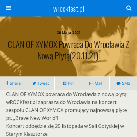
wrockfest.pl
26 Maja 2021
CLAN OF XYMOX Powraca Do Wrocławia Z
Nową Płytą(20.11.21)!
Share
Tweet
Pin
Mail
SMS
CLAN OF XYMOX powraca do Wrocławia z nową płytą!
wROCKfest.pl zaprasza do Wrocławia na koncert
zespołu CLAN OF XYMOX promujący najnowszą płytę
pt. „Brave New World”!
Koncert odbędzie się 20 listopada w Sali Gotyckiej w
Starym Klasztorze