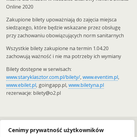
Online 2020
Zakupione bilety upoważniają do zajęcia miejsca
siedzącego, które będzie wskazane przez obsługę
przy zachowaniu obowiązujących norm sanitarnych
Wszystkie bilety zakupione na termin 1.04.20
zachowują ważność i nie ma potrzeby ich wymiany
Bilety dostępne w serwisach:
www.staryklasztor.com.pl/bilety/
,
www.eventim.pl
,
www.ebilet.pl
, goingapp.pl,
www.biletyna.pl
rezerwacje: bilety@o2.pl
Previous Post
Next Post
Cenimy prywatność użytkowników
Kup Voucher Biletowy Na
Szanty W Starym Klasztorze -