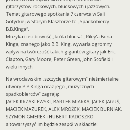
gitarzystów rockowych, bluesowych i jazzowych.
Temat gitarowego spotkania 7 czerwca w Sali
Gotyckiej w Starym Klasztorze to „Spadkobiercy
B.B.Kinga”.
Muzyka i osobowość „króla bluesa’ , Riley’a Bena
Kinga, znanego jako B.B. King, wywarła ogromny
wpływ na twórczość takich gigantów gitary jak Eric
Clapton, Gary Moore, Peter Green, John Scofield i
wielu innych.
Na wrocławskim „szczycie gitarowym” nieśmiertelne
utwory B.B.Kinga oraz jego „muzycznych
spadkobierców” zagrają:
JACEK KRZAKLEWSKI, BARTEK MIARKA, JACEK JAGUŚ,
MACIEK MAZUREK, ALEK MROŻEK, MACIEK BURNIAK,
SZYMON GMEREK i HUBERT RADOSZKO
a towarzyszyć im będzie zespół w składzie: