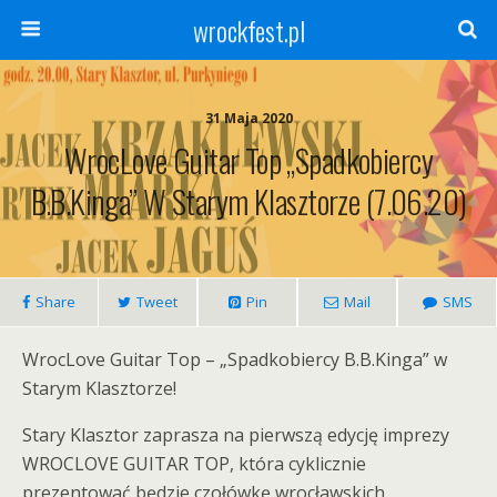
wrockfest.pl
31 Maja 2020
WrocLove Guitar Top „Spadkobiercy
B.B.Kinga” W Starym Klasztorze (7.06.20)
Share
Tweet
Pin
Mail
SMS
WrocLove Guitar Top – „Spadkobiercy B.B.Kinga” w
Starym Klasztorze!
Stary Klasztor zaprasza na pierwszą edycję imprezy
WROCLOVE GUITAR TOP, która cyklicznie
prezentować będzie czołówkę wrocławskich