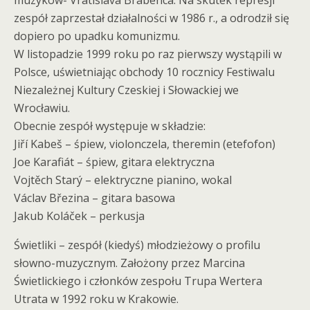
muzyków- Vratislava Brabenca. Na skutek represji
zespół zaprzestał działalności w 1986 r., a odrodził się
dopiero po upadku komunizmu.
W listopadzie 1999 roku po raz pierwszy wystąpili w
Polsce, uświetniając obchody 10 rocznicy Festiwalu
Niezależnej Kultury Czeskiej i Słowackiej we
Wrocławiu.
Obecnie zespół występuje w składzie:
Jiří Kabeš – śpiew, violonczela, theremin (etefofon)
Joe Karafiát – śpiew, gitara elektryczna
Vojtěch Starý – elektryczne pianino, wokal
Václav Březina – gitara basowa
Jakub Koláček – perkusja
Świetliki – zespół (kiedyś) młodzieżowy o profilu
słowno-muzycznym. Założony przez Marcina
Świetlickiego i członków zespołu Trupa Wertera
Utrata w 1992 roku w Krakowie.