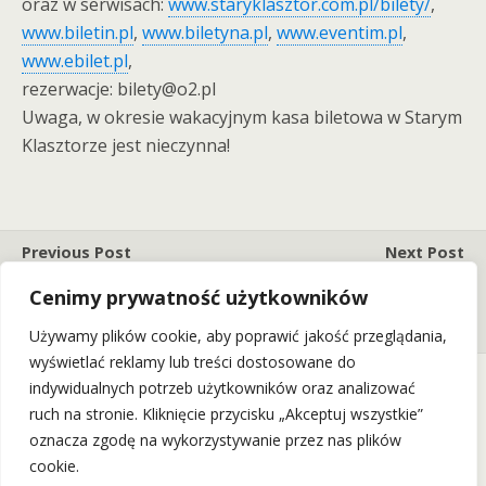
oraz w serwisach:
www.staryklasztor.com.pl/bilety/
,
www.biletin.pl
,
www.biletyna.pl
,
www.eventim.pl
,
www.ebilet.pl
,
rezerwacje: bilety@o2.pl
Uwaga, w okresie wakacyjnym kasa biletowa w Starym
Klasztorze jest nieczynna!
Previous Post
Next Post
Koncert "Kobiety Mają
„Kovalczyk – Piosenki Mistrza”
Cenimy prywatność użytkowników
Głos - Pl/Cz/Sk" W Teatrze
- Tribute To Grzegorz
Polskim! (26.10.19)
Ciechowski (20.10.19)
Używamy plików cookie, aby poprawić jakość przeglądania,
wyświetlać reklamy lub treści dostosowane do
indywidualnych potrzeb użytkowników oraz analizować
ruch na stronie. Kliknięcie przycisku „Akceptuj wszystkie”
Back to top
oznacza zgodę na wykorzystywanie przez nas plików
cookie.
Mobile
Desktop