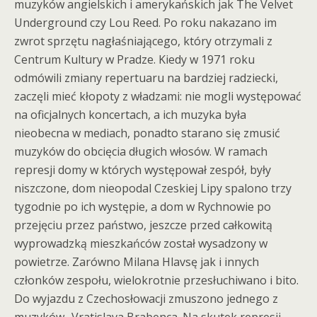
muzyków angielskich i amerykańskich jak The Velvet
Underground czy Lou Reed. Po roku nakazano im
zwrot sprzętu nagłaśniającego, który otrzymali z
Centrum Kultury w Pradze. Kiedy w 1971 roku
odmówili zmiany repertuaru na bardziej radziecki,
zaczęli mieć kłopoty z władzami: nie mogli występować
na oficjalnych koncertach, a ich muzyka była
nieobecna w mediach, ponadto starano się zmusić
muzyków do obcięcia długich włosów. W ramach
represji domy w których występował zespół, były
niszczone, dom nieopodal Czeskiej Lipy spalono trzy
tygodnie po ich występie, a dom w Rychnowie po
przejęciu przez państwo, jeszcze przed całkowitą
wyprowadzką mieszkańców został wysadzony w
powietrze. Zarówno Milana Hlavsę jak i innych
członków zespołu, wielokrotnie przesłuchiwano i bito.
Do wyjazdu z Czechosłowacji zmuszono jednego z