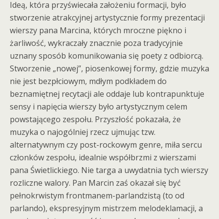
Ideą, która przyświecała założeniu formacji, było
stworzenie atrakcyjnej artystycznie formy prezentacji
wierszy pana Marcina, których mroczne piękno i
żarliwość, wykraczały znacznie poza tradycyjnie
uznany sposób komunikowania się poety z odbiorcą.
Stworzenie „nowej”, piosenkowej formy, gdzie muzyka
nie jest bezpłciowym, mdłym podkładem do
beznamiętnej recytacji ale oddaje lub kontrapunktuje
sensy i napięcia wierszy było artystycznym celem
powstającego zespołu. Przyszłość pokazała, że
muzyka o najogólniej rzecz ujmując tzw.
alternatywnym czy post-rockowym genre, miła sercu
członków zespołu, idealnie współbrzmi z wierszami
pana Świetlickiego. Nie targa a uwydatnia tych wierszy
rozliczne walory. Pan Marcin zaś okazał się być
pełnokrwistym frontmanem-parlandzistą (to od
parlando), ekspresyjnym mistrzem melodeklamacji, a