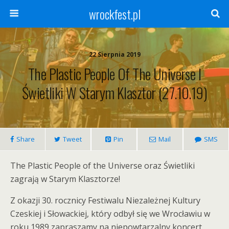
wrockfest.pl
22 Sierpnia 2019
The Plastic People Of The Universe I
Świetliki W Starym Klasztor (27.10.19)
Share
Tweet
Pin
Mail
SMS
The Plastic People of the Universe oraz Świetliki
zagrają w Starym Klasztorze!
Z okazji 30. rocznicy Festiwalu Niezależnej Kultury
Czeskiej i Słowackiej, który odbył się we Wrocławiu w
roku 1989 zapraszamy na niepowtarzalny koncert