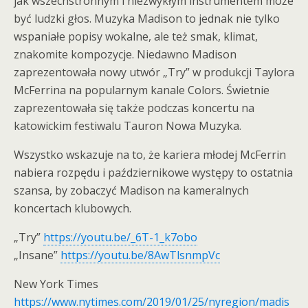
jak wszechstronnym i niezwykłym instrumentem może
być ludzki głos. Muzyka Madison to jednak nie tylko
wspaniałe popisy wokalne, ale też smak, klimat,
znakomite kompozycje. Niedawno Madison
zaprezentowała nowy utwór „Try” w produkcji Taylora
McFerrina na popularnym kanale Colors. Świetnie
zaprezentowała się także podczas koncertu na
katowickim festiwalu Tauron Nowa Muzyka.
Wszystko wskazuje na to, że kariera młodej McFerrin
nabiera rozpędu i październikowe występy to ostatnia
szansa, by zobaczyć Madison na kameralnych
koncertach klubowych.
„Try”
https://youtu.be/_6T-1_k7obo
„Insane”
https://youtu.be/8AwTlsnmpVc
New York Times
https://www.nytimes.com/2019/01/25/nyregion/madis