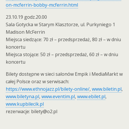
on-mcferrin-bobby-mcferrin.html
23.10.19 godz.20.00
Sala Gotycka w Starym Klasztorze, ul. Purkyniego 1
Madison McFerrin
Miejsca siedzące: 70 zł – przedsprzedaż, 80 zł – w dniu
koncertu
Miejsca stojące: 50 zł – przedsprzedaż, 60 zł – w dniu
koncertu
Bilety dostępne w sieci salonów Empik i MediaMarkt w
całej Polsce oraz w serwisach:
https://www.ethnojazz.pl/bilety-online/
,
www.biletin.pl
,
www.biletyna.pl
,
www.eventim.pl
,
www.ebilet.pl
,
www.kupbilecik.pl
rezerwacje: bilety@o2.pl