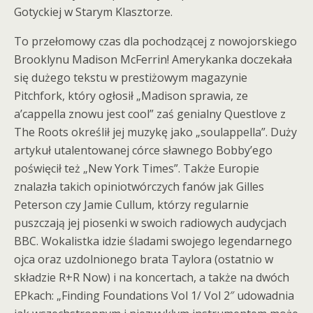
Gotyckiej w Starym Klasztorze.
To przełomowy czas dla pochodzącej z nowojorskiego
Brooklynu Madison McFerrin! Amerykanka doczekała
się dużego tekstu w prestiżowym magazynie
Pitchfork, który ogłosił „Madison sprawia, ze
a’cappella znowu jest cool” zaś genialny Questlove z
The Roots określił jej muzykę jako „soulappella”. Duży
artykuł utalentowanej córce sławnego Bobby’ego
poświęcił też „New York Times”. Także Europie
znalazła takich opiniotwórczych fanów jak Gilles
Peterson czy Jamie Cullum, którzy regularnie
puszczają jej piosenki w swoich radiowych audycjach
BBC. Wokalistka idzie śladami swojego legendarnego
ojca oraz uzdolnionego brata Taylora (ostatnio w
składzie R+R Now) i na koncertach, a także na dwóch
EPkach: „Finding Foundations Vol 1/ Vol 2″ udowadnia