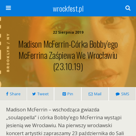
wrockfest.pl
22 Sierpnia 2019
Madison McFerrin-Córka Bobby’ego
McFerrina Zaśpiewa We Wrocławiu
(23.10.19)
Share
Tweet
Pin
Mail
SMS
Madison McFerrin – wschodząca gwiazda
„soulappella” i córka Bobby’ego McFerrina wystąpi
jesienią we Wrocławiu. Na pierwszy wrocławski
koncert artystki zapraszamy 23 października do Sali