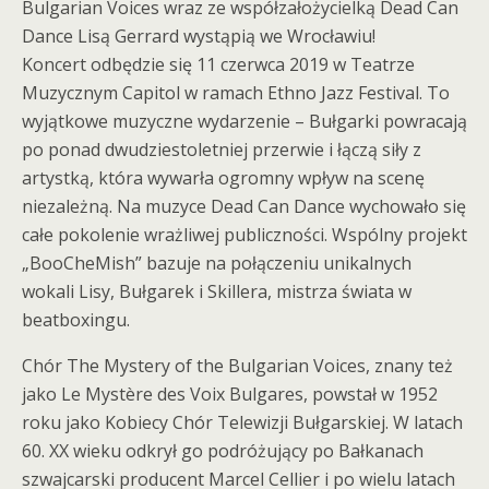
Bulgarian Voices wraz ze współzałożycielką Dead Can
Dance Lisą Gerrard wystąpią we Wrocławiu!
Koncert odbędzie się 11 czerwca 2019 w Teatrze
Muzycznym Capitol w ramach Ethno Jazz Festival. To
wyjątkowe muzyczne wydarzenie – Bułgarki powracają
po ponad dwudziestoletniej przerwie i łączą siły z
artystką, która wywarła ogromny wpływ na scenę
niezależną. Na muzyce Dead Can Dance wychowało się
całe pokolenie wrażliwej publiczności. Wspólny projekt
„BooCheMish” bazuje na połączeniu unikalnych
wokali Lisy, Bułgarek i Skillera, mistrza świata w
beatboxingu.
Chór The Mystery of the Bulgarian Voices, znany też
jako Le Mystère des Voix Bulgares, powstał w 1952
roku jako Kobiecy Chór Telewizji Bułgarskiej. W latach
60. XX wieku odkrył go podróżujący po Bałkanach
szwajcarski producent Marcel Cellier i po wielu latach