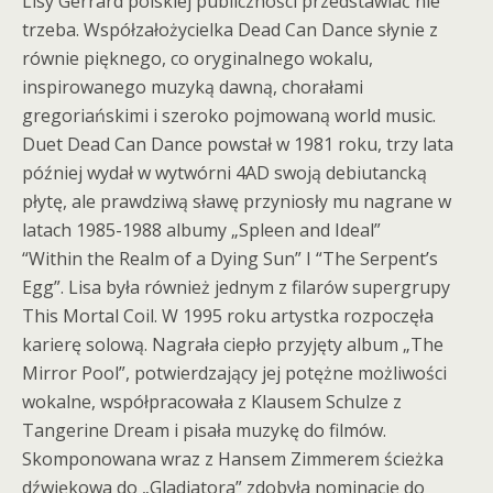
Lisy Gerrard polskiej publiczności przedstawiać nie
trzeba. Współzałożycielka Dead Can Dance słynie z
równie pięknego, co oryginalnego wokalu,
inspirowanego muzyką dawną, chorałami
gregoriańskimi i szeroko pojmowaną world music.
Duet Dead Can Dance powstał w 1981 roku, trzy lata
później wydał w wytwórni 4AD swoją debiutancką
płytę, ale prawdziwą sławę przyniosły mu nagrane w
latach 1985-1988 albumy „Spleen and Ideal”
“Within the Realm of a Dying Sun” I “The Serpent’s
Egg”. Lisa była również jednym z filarów supergrupy
This Mortal Coil. W 1995 roku artystka rozpoczęła
karierę solową. Nagrała ciepło przyjęty album „The
Mirror Pool”, potwierdzający jej potężne możliwości
wokalne, współpracowała z Klausem Schulze z
Tangerine Dream i pisała muzykę do filmów.
Skomponowana wraz z Hansem Zimmerem ścieżka
dźwiękowa do „Gladiatora” zdobyła nominację do