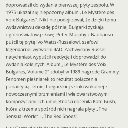
doprowadził do wydania pierwszej płyty zespołu. W
1975 ukazał się niepozorny album „Le Mystère des
Voix Bulgares”. Nikt nie podejrzewał, że dzięki temu
wydawnictwu dekadę później Bułgarki zyskają
ogólnoświatową sławę. Peter Murphy z Bauhausu
puścił tę płytę Ivo Watts-Russelowi, szefowi
legendarnej wytwórni 4AD. Zachwycony Russel
natychmiast wypuścił reedycję i doprowadził do
wydania kolejnych. Album „Le Mystère des Voix
Bulgares, Volume 2” zdobył w 1989 nagrodę Grammy.
Fenomen pieśniarek to rezultat połączenia
ponadtysiącletniej bułgarskiej sztuki wokalnej z
nowoczesnymi brzmieniami i wielowarstwowymi
kompozycjami. Ich umiejętności doceniła Kate Bush,
która z trzema spośród nich nagrała płyty „The
Sensual World” i „The Red Shoes”.