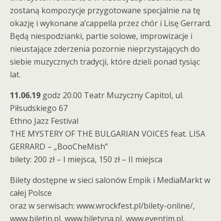
zostaną kompozycje przygotowane specjalnie na tę
okazję i wykonane a’cappella przez chór i Lisę Gerrard.
Będą niespodzianki, partie solowe, improwizacje i
nieustające zderzenia pozornie nieprzystających do
siebie muzycznych tradycji, które dzieli ponad tysiąc
lat.
11.06.19
godz 20.00 Teatr Muzyczny Capitol, ul.
Piłsudskiego 67
Ethno Jazz Festival
THE MYSTERY OF THE BULGARIAN VOICES feat. LISA
GERRARD – „BooCheMish”
bilety: 200 zł – I miejsca, 150 zł – II miejsca
Bilety dostępne w sieci salonów Empik i MediaMarkt w
całej Polsce
oraz w serwisach: www.wrockfest.pl/bilety-online/,
www.biletin.pl, www.biletyna.pl, www.eventim.pl,