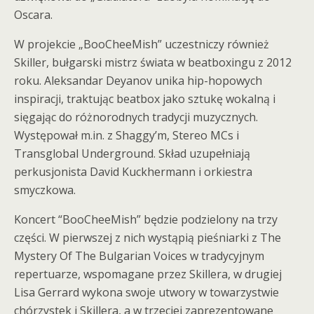
Oscara.
W projekcie „BooCheeMish” uczestniczy również
Skiller, bułgarski mistrz świata w beatboxingu z 2012
roku. Aleksandar Deyanov unika hip-hopowych
inspiracji, traktując beatbox jako sztukę wokalną i
sięgając do różnorodnych tradycji muzycznych.
Występował m.in. z Shaggy’m, Stereo MCs i
Transglobal Underground. Skład uzupełniają
perkusjonista David Kuckhermann i orkiestra
smyczkowa.
Koncert “BooCheeMish” będzie podzielony na trzy
części. W pierwszej z nich wystąpią pieśniarki z The
Mystery Of The Bulgarian Voices w tradycyjnym
repertuarze, wspomagane przez Skillera, w drugiej
Lisa Gerrard wykona swoje utwory w towarzystwie
chórzystek i Skillera, a w trzeciej zaprezentowane