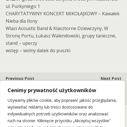
ul. Purkyniego 1
CHARYTATYWNY KONCERT MIKOŁAJKOWY – Kawałek
Nieba dla Ilony
Wlazi Acoustic Band & Klasztorne Dziewczyny, W
Stronę Portu, Łukasz Walendowski, grupy taneczne,
stand – uperzy
wstęp – wolny datek do puszki
Previous Post
Next Post
SORRY BOYS Powracają!
Mayito Rivera & The Sons Of
Cenimy prywatność użytkowników
(10.12.17)
Cuba Wracają Do Starego
Klasztoru! (02.02.18)
Używamy plików cookie, aby poprawić jakość przeglądania,
wyświetlać reklamy lub treści dostosowane do
indywidualnych potrzeb użytkowników oraz analizować
ruch na stronie. Kliknięcie przycisku „Akceptuj wszystkie”
Back to top