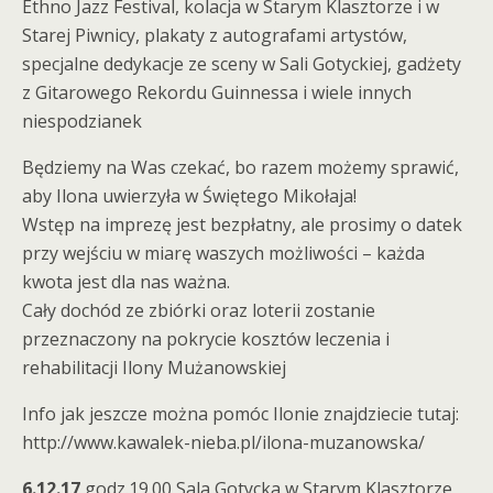
Ethno Jazz Festival, kolacja w Starym Klasztorze i w
Starej Piwnicy, plakaty z autografami artystów,
specjalne dedykacje ze sceny w Sali Gotyckiej, gadżety
z Gitarowego Rekordu Guinnessa i wiele innych
niespodzianek
Będziemy na Was czekać, bo razem możemy sprawić,
aby Ilona uwierzyła w Świętego Mikołaja!
Wstęp na imprezę jest bezpłatny, ale prosimy o datek
przy wejściu w miarę waszych możliwości – każda
kwota jest dla nas ważna.
Cały dochód ze zbiórki oraz loterii zostanie
przeznaczony na pokrycie kosztów leczenia i
rehabilitacji Ilony Mużanowskiej
Info jak jeszcze można pomóc Ilonie znajdziecie tutaj:
http://www.kawalek-nieba.pl/ilona-muzanowska/
6.12.17
godz.19.00 Sala Gotycka w Starym Klasztorze,