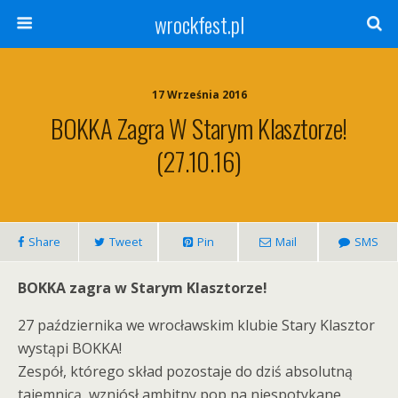
wrockfest.pl
17 Września 2016
BOKKA Zagra W Starym Klasztorze!
(27.10.16)
Share
Tweet
Pin
Mail
SMS
BOKKA zagra w Starym Klasztorze!
27 października we wrocławskim klubie Stary Klasztor
wystąpi BOKKA!
Zespół, którego skład pozostaje do dziś absolutną
tajemnicą, wzniósł ambitny pop na niespotykane