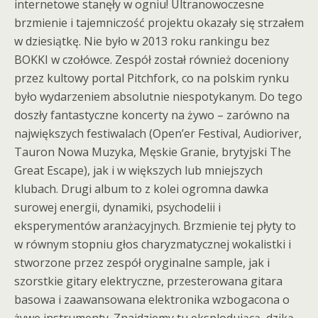
internetowe stanęły w ogniu! Ultranowoczesne
brzmienie i tajemniczość projektu okazały się strzałem
w dziesiątkę. Nie było w 2013 roku rankingu bez
BOKKI w czołówce. Zespół został również doceniony
przez kultowy portal Pitchfork, co na polskim rynku
było wydarzeniem absolutnie niespotykanym. Do tego
doszły fantastyczne koncerty na żywo – zarówno na
największych festiwalach (Open’er Festival, Audioriver,
Tauron Nowa Muzyka, Męskie Granie, brytyjski The
Great Escape), jak i w większych lub mniejszych
klubach. Drugi album to z kolei ogromna dawka
surowej energii, dynamiki, psychodelii i
eksperymentów aranżacyjnych. Brzmienie tej płyty to
w równym stopniu głos charyzmatycznej wokalistki i
stworzone przez zespół oryginalne sample, jak i
szorstkie gitary elektryczne, przesterowana gitara
basowa i zaawansowana elektronika wzbogacona o