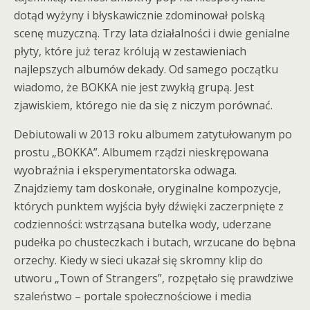
dotąd wyżyny i błyskawicznie zdominował polską
scenę muzyczną. Trzy lata działalności i dwie genialne
płyty, które już teraz królują w zestawieniach
najlepszych albumów dekady. Od samego początku
wiadomo, że BOKKA nie jest zwykłą grupą. Jest
zjawiskiem, którego nie da się z niczym porównać.
Debiutowali w 2013 roku albumem zatytułowanym po
prostu „BOKKA”. Albumem rządzi nieskrępowana
wyobraźnia i eksperymentatorska odwaga.
Znajdziemy tam doskonałe, oryginalne kompozycje,
których punktem wyjścia były dźwięki zaczerpnięte z
codzienności: wstrząsana butelka wody, uderzane
pudełka po chusteczkach i butach, wrzucane do bębna
orzechy. Kiedy w sieci ukazał się skromny klip do
utworu „Town of Strangers”, rozpętało się prawdziwe
szaleństwo – portale społecznościowe i media