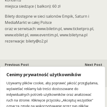
koncertu
miejsca siedzące ( balkon): 60 zł
Bilety dostępne w sieci salonów Empik, Saturn i
MediaMarkt w całej Polsce
oraz w serwisach: www.biletin.pl, www.ticketpro.pl,
www.ebilet.pl, www.eventim.pl, www.biletyna.pl
rezerwacje: bilety@o2.pl
Previous Post
Next Post
Łąki Łan Zagra W
Urodziny Foliby W Starej
Cenimy prywatność użytkowników
Listopadzie W Starym
Piwnicy! (28.10.16)
Klasztorze! (17.11.16)
Używamy plików cookie, aby poprawić jakość przeglądania,
wyświetlać reklamy lub treści dostosowane do
indywidualnych potrzeb użytkowników oraz analizować
ruch na stronie. Kliknięcie przycisku „Akceptuj wszystkie”
Back to top
oznacza zgodę na wykorzystywanie przez nas plików