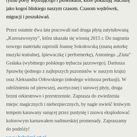
rytmu poety wędrującego i piosenkami, które pokazują Stachurę
jako kogoś bliskiego naszym czasom. Czasom wędrówek,
migracji i poszukiwań.
Przez ostatnie dwa lata pracowali nad druga płytą zatytułowaną
„Kurosawosyny”, która ukazała się wiosną 2015 r. Do nagrania
nowego materiału zaprosili Joannę Sokołowską (znaną autorkę
muzyki teatralnej, śpiewaczkę i performerkę), Antoniego „Ziuta”
Gralaka (wybitnego polskiego trębacza jazzowego), Dariusza
Sprawkę (jednego z najlepszych puzonistów w naszym kraju)
oraz Aleksandra Orłowskiego (młodego wirtuoza perkusji). W
odróżnieniu od pierwszej, ascetycznej i surowej płyty, druga
brzmi orkiestrowo i przestrzennie. Zaprasza do zwiedzenia
miejsc magicznych i niebezpiecznych, by nagle uwieść leniwym
tempem karawany sunącej przez pustynię i znowu eksplodować
kolorowym karnawałem nadmorskiej promenady. Zapraszamy
do podróży!