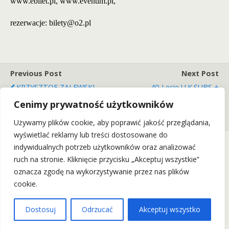
www.ebilet.pl, www.eventim.pl,
rezerwacje: bilety@o2.pl
Previous Post
Next Post
KRZYSZTOF ZALEWSKI
40-Lecie U.K.SUBS +
SOLO ACT W Starym
GAGA/ZIELONE ŻABKI +
Cenimy prywatność użytkowników
Klasztorze! (10.12.15)
TV.SMITH We Wrocławiu!
(31.01.2016)
Używamy plików cookie, aby poprawić jakość przeglądania,
wyświetlać reklamy lub treści dostosowane do
indywidualnych potrzeb użytkowników oraz analizować
ruch na stronie. Kliknięcie przycisku „Akceptuj wszystkie”
Back to top
oznacza zgodę na wykorzystywanie przez nas plików
cookie.
Mobile
Desktop
Dostosuj
Odrzucać
Akceptuj wszystko
Wszelkie Prawa Zastrzeżone: wrockfest.pl 2011