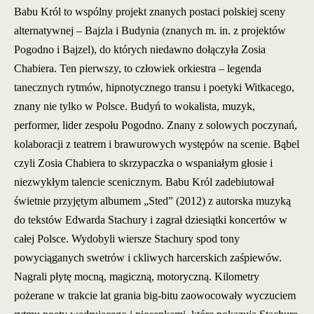
Babu Król to wspólny projekt znanych postaci polskiej sceny
alternatywnej – Bajzla i Budynia (znanych m. in. z projektów
Pogodno i Bajzel), do których niedawno dołączyła Zosia
Chabiera. Ten pierwszy, to człowiek orkiestra – legenda
tanecznych rytmów, hipnotycznego transu i poetyki Witkacego,
znany nie tylko w Polsce. Budyń to wokalista, muzyk,
performer, lider zespołu Pogodno. Znany z solowych poczynań,
kolaboracji z teatrem i brawurowych występów na scenie. Bąbel
czyli Zosia Chabiera to skrzypaczka o wspaniałym głosie i
niezwykłym talencie scenicznym. Babu Król zadebiutował
świetnie przyjętym albumem „Sted” (2012) z autorska muzyką
do tekstów Edwarda Stachury i zagrał dziesiątki koncertów w
całej Polsce. Wydobyli wiersze Stachury spod tony
powyciąganych swetrów i ckliwych harcerskich zaśpiewów.
Nagrali płytę mocną, magiczną, motoryczną. Kilometry
pożerane w trakcie lat grania big-bitu zaowocowały wyczuciem