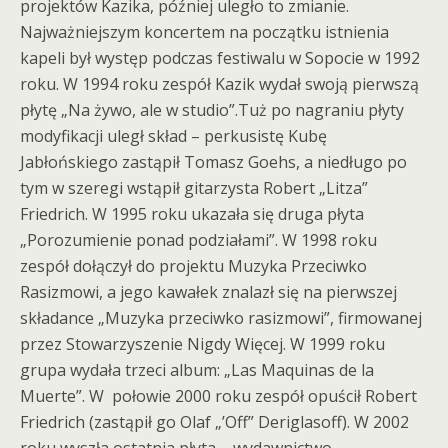
projektów Kazika, później uległo to zmianie.
Najważniejszym koncertem na początku istnienia
kapeli był występ podczas festiwalu w Sopocie w 1992
roku. W 1994 roku zespół Kazik wydał swoją pierwszą
płytę „Na żywo, ale w studio”.Tuż po nagraniu płyty
modyfikacji uległ skład – perkusistę Kubę
Jabłońskiego zastąpił Tomasz Goehs, a niedługo po
tym w szeregi wstąpił gitarzysta Robert „Litza”
Friedrich. W 1995 roku ukazała się druga płyta
„Porozumienie ponad podziałami”. W 1998 roku
zespół dołączył do projektu Muzyka Przeciwko
Rasizmowi, a jego kawałek znalazł się na pierwszej
składance „Muzyka przeciwko rasizmowi”, firmowanej
przez Stowarzyszenie Nigdy Więcej. W 1999 roku
grupa wydała trzeci album: „Las Maquinas de la
Muerte”. W połowie 2000 roku zespół opuścił Robert
Friedrich (zastąpił go Olaf „’Off” Deriglasoff). W 2002