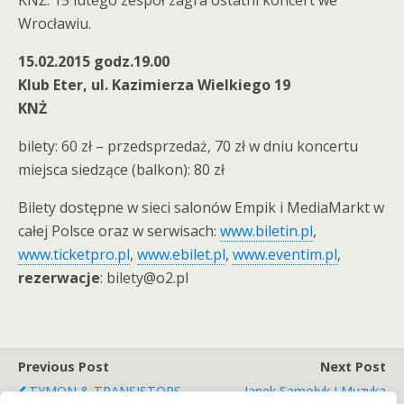
KNŻ. 15 lutego zespół zagra ostatni koncert we
Wrocławiu.
15.02.2015 godz.19.00
Klub Eter, ul. Kazimierza Wielkiego 19
KNŻ
bilety: 60 zł – przedsprzedaż, 70 zł w dniu koncertu
miejsca siedzące (balkon): 80 zł
Bilety dostępne w sieci salonów Empik i MediaMarkt w
całej Polsce oraz w serwisach:
www.biletin.pl
,
www.ticketpro.pl
,
www.ebilet.pl
,
www.eventim.pl
,
rezerwacje
: bilety@o2.pl
Previous Post
Next Post
TYMON & TRANSISTORS
Janek Samołyk I Muzyka