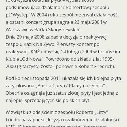
roku wyszła ostatnia płyta – wydawnictwo
podsumowujące działalność koncertową zespołu
pt.”Występ”.W 2004 roku zespół przerwał działalność,
a ostatni koncert grupa zagrała 23 maja 2004 w
Warszawie w Parku Skaryszewskim
Dnia 29 maja 2008 zapadła decyzja o reaktywacji
zespołu Kazik Na Żywo. Pierwszy koncert po
reaktywacji KNŻ odbył się 14 lutego 2009 w toruńskim
Klubie „Od Nowa”. Powrócono do składu z lat 1995-
2000 (gitarzystą został ponownie Robert Friedrich).
Pod koniec listopada 2011 ukazała się ich kolejna płyta
zatytułowana „Bar La Curva / Plamy na słońcu”.
Obecnie osiągnęła już status złotej płyty i jest jedną z
najlepiej sprzedających sie polskich płyt.
W związku z odejściem z zespołu Roberta „Litzy”
Friedricha zapadła decyzja o zakończeniu działalności