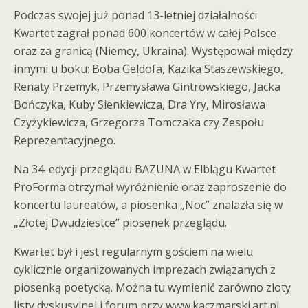
Podczas swojej już ponad 13-letniej działalności
Kwartet zagrał ponad 600 koncertów w całej Polsce
oraz za granicą (Niemcy, Ukraina). Występował między
innymi u boku: Boba Geldofa, Kazika Staszewskiego,
Renaty Przemyk, Przemysława Gintrowskiego, Jacka
Bończyka, Kuby Sienkiewicza, Dra Yry, Mirosława
Czyżykiewicza, Grzegorza Tomczaka czy Zespołu
Reprezentacyjnego.
Na 34. edycji przeglądu BAZUNA w Elblągu Kwartet
ProForma otrzymał wyróżnienie oraz zaproszenie do
koncertu laureatów, a piosenka „Noc” znalazła się w
„Złotej Dwudziestce” piosenek przeglądu.
Kwartet był i jest regularnym gościem na wielu
cyklicznie organizowanych imprezach związanych z
piosenką poetycką. Można tu wymienić zarówno zloty
listy dyskusyjnej i forum przy www.kaczmarski.art.pl