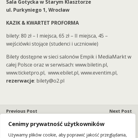
Sala Gotycka w Starym Klasztorze
ul. Purkyniego 1, Wrocław
KAZIK & KWARTET PROFORMA
bilety: 80 zł – I miejsca, 65 zł – II miejsca, 45 –
wejściówki stojące (studenci i uczniowie)
Bilety dostępne w sieci salonów Empik i MediaMarkt w
całej Polsce oraz w serwisach: www.biletin.pl,
www.ticketpro.pl, www.ebilet.pl, www.eventim.pl,
rezerwacje
: bilety@o2.pl
Previous Post
Next Post
Coma Zagra W Lutym
„Tribute To Amy Winehouse"
Cenimy prywatność użytkowników
Klubowy Koncert W Eterze!
W Styczniu W Starym
(1.02.15)
Klasztorze! (18.01.15)
Używamy plików cookie, aby poprawić jakość przeglądania,