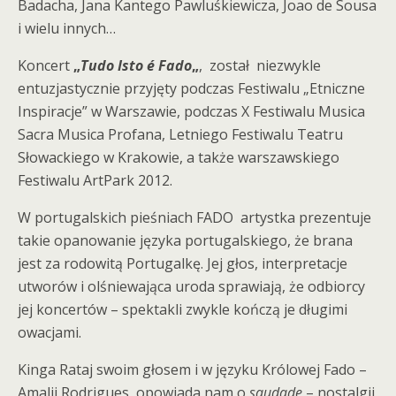
Badacha, Jana Kantego Pawluśkiewicza, Joao de Sousa
i wielu innych…
Koncert
„
Tudo Isto é Fado
„
, został niezwykle
entuzjastycznie przyjęty podczas Festiwalu „Etniczne
Inspiracje” w Warszawie, podczas X Festiwalu Musica
Sacra Musica Profana, Letniego Festiwalu Teatru
Słowackiego w Krakowie, a także warszawskiego
Festiwalu ArtPark 2012.
W portugalskich pieśniach FADO artystka prezentuje
takie opanowanie języka portugalskiego, że brana
jest za rodowitą Portugalkę. Jej głos, interpretacje
utworów i olśniewająca uroda sprawiają, że odbiorcy
jej koncertów – spektakli zwykle kończą je długimi
owacjami.
Kinga Rataj swoim głosem i w języku Królowej Fado –
Amalii Rodrigues, opowiada nam o
saudade
– nostalgii,