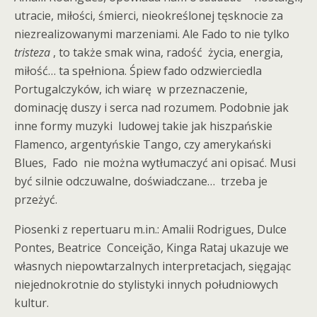
utracie, miłości, śmierci, nieokreślonej tęsknocie za
niezrealizowanymi marzeniami. Ale Fado to nie tylko
tristeza
, to także smak wina, radość życia, energia,
miłość… ta spełniona. Śpiew fado odzwierciedla
Portugalczyków, ich wiarę w przeznaczenie,
dominację duszy i serca nad rozumem. Podobnie jak
inne formy muzyki ludowej takie jak hiszpańskie
Flamenco, argentyńskie Tango, czy amerykański
Blues, Fado nie można wytłumaczyć ani opisać. Musi
być silnie odczuwalne, doświadczane… trzeba je
przeżyć.
Piosenki z repertuaru m.in.: Amalii Rodrigues, Dulce
Pontes, Beatrice Conceiçăo, Kinga Rataj ukazuje we
własnych niepowtarzalnych interpretacjach, sięgając
niejednokrotnie do stylistyki innych południowych
kultur.