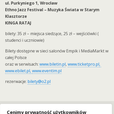
ul. Purkyniego 1, Wrocław
Ethno Jazz Festival – Muzyka Świata w Starym
Klasztorze
KINGA RATAJ
bilety: 35 zł – miejsca siedzące, 25 zł – wejściówki (
studenci i uczniowie)
Bilety dostępne w sieci salonów Empik i MediaMarkt w
całej Polsce
oraz w serwisach:
www.biletin.pl
,
www.ticketpro.pl
,
www.ebilet.pl
,
www.eventim.pl
rezerwacje:
bilety@o2.pl
Previous Post
Next Post
Cenimy prywatność użytkowników
Mikromusic Zagra W
Świetliki Zagrają W Starym