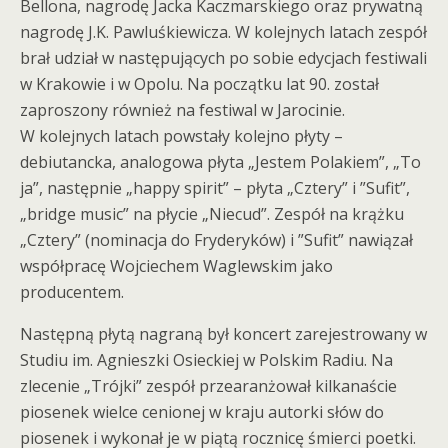
Bellona, nagrodę Jacka Kaczmarskiego oraz prywatną
nagrodę J.K. Pawluśkiewicza. W kolejnych latach zespół
brał udział w następujących po sobie edycjach festiwali
w Krakowie i w Opolu. Na początku lat 90. został
zaproszony również na festiwal w Jarocinie.
W kolejnych latach powstały kolejno płyty –
debiutancka, analogowa płyta „Jestem Polakiem”, „To
ja”, następnie „happy spirit” – płyta „Cztery” i ”Sufit”,
„bridge music” na płycie „Niecud”. Zespół na krążku
„Cztery” (nominacja do Fryderyków) i ”Sufit” nawiązał
współpracę Wojciechem Waglewskim jako
producentem.
Następną płytą nagraną był koncert zarejestrowany w
Studiu im. Agnieszki Osieckiej w Polskim Radiu. Na
zlecenie „Trójki” zespół przearanżował kilkanaście
piosenek wielce cenionej w kraju autorki słów do
piosenek i wykonał je w piątą rocznicę śmierci poetki.