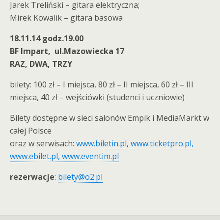
Jarek Treliński – gitara elektryczna;
Mirek Kowalik – gitara basowa
18.11.14 godz.19.00
BF Impart, ul.Mazowiecka 17
RAZ, DWA, TRZY
bilety: 100 zł – I miejsca, 80 zł – II miejsca, 60 zł – III
miejsca, 40 zł – wejściówki (studenci i uczniowie)
Bilety dostępne w sieci salonów Empik i MediaMarkt w
całej Polsce
oraz w serwisach:
www.biletin.pl
,
www.ticketpro.pl
,
www.ebilet.pl
,
www.eventim.pl
rezerwacje
:
bilety@o2.pl