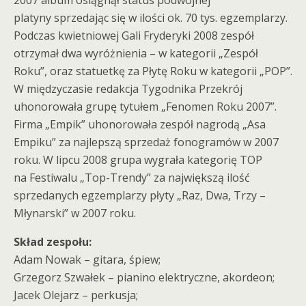
2007 album osiągnął status podwójnej
platyny sprzedając się w ilości ok. 70 tys. egzemplarzy.
Podczas kwietniowej Gali Fryderyki 2008 zespół
otrzymał dwa wyróżnienia – w kategorii „Zespół
Roku”, oraz statuetkę za Płytę Roku w kategorii „POP”.
W międzyczasie redakcja Tygodnika Przekrój
uhonorowała grupę tytułem „Fenomen Roku 2007”.
Firma „Empik” uhonorowała zespół nagrodą „Asa
Empiku” za najlepszą sprzedaż fonogramów w 2007
roku. W lipcu 2008 grupa wygrała kategorię TOP
na Festiwalu „Top-Trendy” za największą ilość
sprzedanych egzemplarzy płyty „Raz, Dwa, Trzy –
Młynarski” w 2007 roku.
Skład zespołu:
Adam Nowak – gitara, śpiew;
Grzegorz Szwałek – pianino elektryczne, akordeon;
Jacek Olejarz – perkusja;