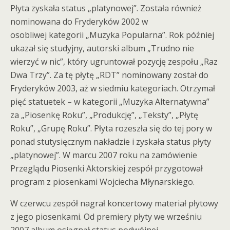
Płyta zyskała status „platynowej”. Została również
nominowana do Fryderyków 2002 w
osobliwej kategorii „Muzyka Popularna”. Rok później
ukazał się studyjny, autorski album „Trudno nie
wierzyć w nic”, który ugruntował pozycję zespołu „Raz
Dwa Trzy”. Za tę płytę „RDT” nominowany został do
Fryderyków 2003, aż w siedmiu kategoriach. Otrzymał
pięć statuetek – w kategorii „Muzyka Alternatywna”
za „Piosenkę Roku”, „Produkcję”, „Teksty”, „Płytę
Roku”, „Grupę Roku”. Płyta rozeszła się do tej pory w
ponad stutysięcznym nakładzie i zyskała status płyty
„platynowej”. W marcu 2007 roku na zamówienie
Przeglądu Piosenki Aktorskiej zespół przygotował
program z piosenkami Wojciecha Młynarskiego.
W czerwcu zespół nagrał koncertowy materiał płytowy
z jego piosenkami. Od premiery płyty we wrześniu