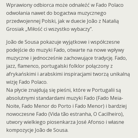
Wprawiony odbiorca może odnaleźć w Fado Polaco
odwołania nawet do bogactwa muzycznego
przedwojennej Polski, jak w duecie João z Natalią
Grosiak „Miłość ci wszystko wybaczy”.
João de Sousa pokazuje wyjątkowe i współczesne
podejście do muzyki Fado, otwarte na nowe wpływy
muzyczne i jednocześnie zachowujące tradycję. Fado,
jazz, flamenco, portugalski folklor połączony z
afrykańskimi i arabskimi inspiracjami tworzą unikalną
wizję Fado Polaco.
Na płycie znajdują się pieśni, które w Portugalii są
absolutnymi standardami muzyki Fado (Fado Meia-
Noite, Fado Menor do Porto i Fado Menor) i bardziej
nowoczesne Fado (Vida tão estranha, O Cacilheiro),
utwory wielkiego piosenkarza José Afonso i własne
kompozycje João de Sousa.