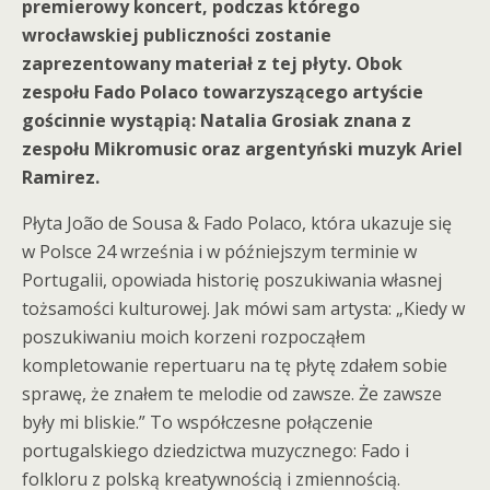
premierowy koncert, podczas którego
wrocławskiej publiczności zostanie
zaprezentowany materiał z tej płyty.
Obok
zespołu Fado Polaco towarzyszącego artyście
gościnnie wystąpią: Natalia Grosiak znana z
zespołu Mikromusic oraz argentyński muzyk Ariel
Ramirez.
Płyta João de Sousa & Fado Polaco, która ukazuje się
w Polsce 24 września i w późniejszym terminie w
Portugalii, opowiada historię poszukiwania własnej
tożsamości kulturowej. Jak mówi sam artysta: „Kiedy w
poszukiwaniu moich korzeni rozpocząłem
kompletowanie repertuaru na tę płytę zdałem sobie
sprawę, że znałem te melodie od zawsze. Że zawsze
były mi bliskie.” To współczesne połączenie
portugalskiego dziedzictwa muzycznego: Fado i
folkloru z polską kreatywnością i zmiennością.