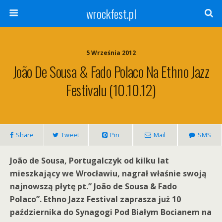
wrockfest.pl
5 Września 2012
João De Sousa & Fado Polaco Na Ethno Jazz
Festivalu (10.10.12)
Share
Tweet
Pin
Mail
SMS
João de Sousa, Portugalczyk od kilku lat
mieszkający we Wrocławiu, nagrał właśnie swoją
najnowszą płytę pt.” João de Sousa & Fado
Polaco”. Ethno Jazz Festival zaprasza już 10
października do Synagogi Pod Białym Bocianem na