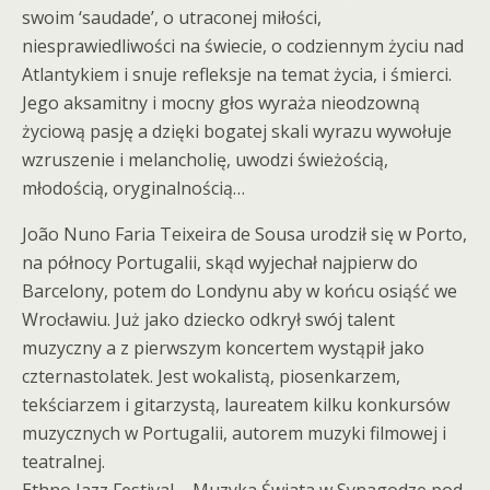
swoim ‘saudade’, o utraconej miłości,
niesprawiedliwości na świecie, o codziennym życiu nad
Atlantykiem i snuje refleksje na temat życia, i śmierci.
Jego aksamitny i mocny głos wyraża nieodzowną
życiową pasję a dzięki bogatej skali wyrazu wywołuje
wzruszenie i melancholię, uwodzi świeżością,
młodością, oryginalnością…
João Nuno Faria Teixeira de Sousa urodził się w Porto,
na północy Portugalii, skąd wyjechał najpierw do
Barcelony, potem do Londynu aby w końcu osiąść we
Wrocławiu. Już jako dziecko odkrył swój talent
muzyczny a z pierwszym koncertem wystąpił jako
czternastolatek. Jest wokalistą, piosenkarzem,
tekściarzem i gitarzystą, laureatem kilku konkursów
muzycznych w Portugalii, autorem muzyki filmowej i
teatralnej.