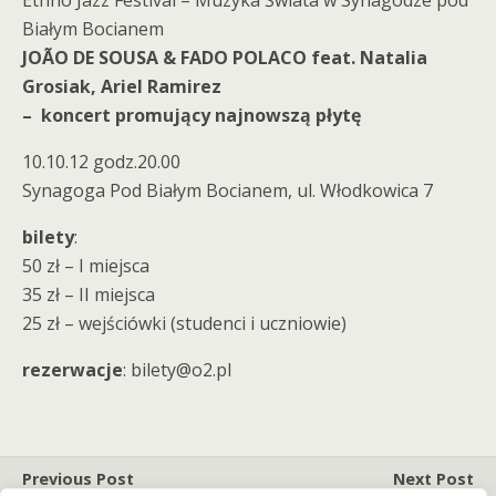
Ethno Jazz Festival – Muzyka Świata w Synagodze pod
Białym Bocianem
JOÃO DE SOUSA & FADO POLACO feat. Natalia
Grosiak, Ariel Ramirez
– koncert promujący najnowszą płytę
10.10.12 godz.20.00
Synagoga Pod Białym Bocianem, ul. Włodkowica 7
bilety
:
50 zł – I miejsca
35 zł – II miejsca
25 zł – wejściówki (studenci i uczniowie)
rezerwacje
: bilety@o2.pl
Previous Post
Next Post