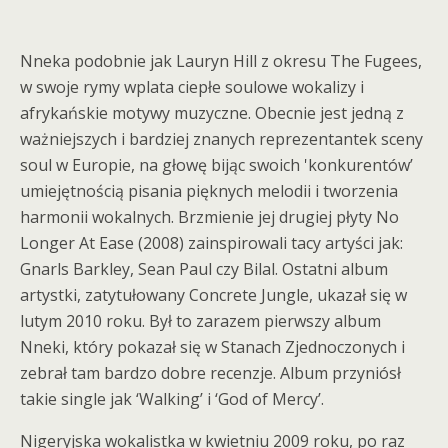
Nneka podobnie jak Lauryn Hill z okresu The Fugees,
w swoje rymy wplata ciepłe soulowe wokalizy i
afrykańskie motywy muzyczne. Obecnie jest jedną z
ważniejszych i bardziej znanych reprezentantek sceny
soul w Europie, na głowę bijąc swoich 'konkurentów’
umiejętnością pisania pięknych melodii i tworzenia
harmonii wokalnych. Brzmienie jej drugiej płyty No
Longer At Ease (2008) zainspirowali tacy artyści jak:
Gnarls Barkley, Sean Paul czy Bilal. Ostatni album
artystki, zatytułowany Concrete Jungle, ukazał się w
lutym 2010 roku. Był to zarazem pierwszy album
Nneki, który pokazał się w Stanach Zjednoczonych i
zebrał tam bardzo dobre recenzje. Album przyniósł
takie single jak ‘Walking’ i ‘God of Mercy’.
Nigeryjska wokalistka w kwietniu 2009 roku, po raz