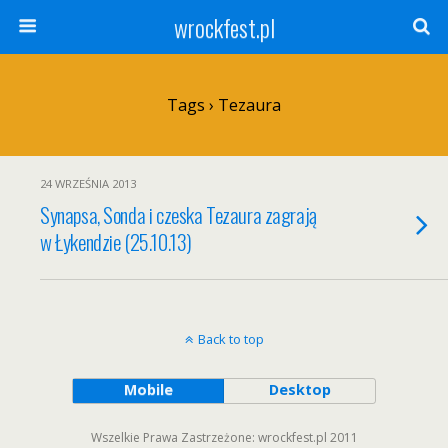
wrockfest.pl
Tags › Tezaura
24 WRZEŚNIA 2013
Synapsa, Sonda i czeska Tezaura zagrają
w Łykendzie (25.10.13)
Back to top
Mobile
Desktop
Wszelkie Prawa Zastrzeżone: wrockfest.pl 2011