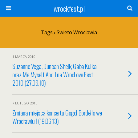
wrockfest.pl
Tags › Swieto Wroclawia
1 MARCA 2010
Suzanne Vega, Duncan Sheik, Gaba Kulka
oraz Me Myself And I na WrocLove Fest
2010 (27.06.10)
7 LUTEGO 2013
Zmiana miejsca koncertu Gogol Bordello we
Wrocławiu ! (19.06.13)