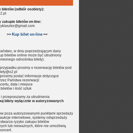
biletów (odbiór osobisty):
2.pl
zakupie biletów on-line:
aryklasztor@gmail.com
Kup bilet on-line
>>
<<
aństwo, w dniu poprzedzającym dany
up biletów online może być utrudniony
erwonego odnośnika bilety).
przypadku prosimy o rezerwację biletów pod
lety@o2.pl
prosimy podać informacje dotyczące
rzez Państwa rezerwacji:
certu, data i miejsce
 biletów i ilość sztuk
i przepraszamy za utrudnienia
uj bilety wyłącznie w autoryzowanych
tów poza autoryzowanymi punktami sprzedaży
aukcje internetowe, systemy odsprzedaży
.) stwarza ryzyko zakupu biletów
nych lub nieważnych, które nie umożliwią
koncert.