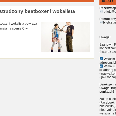
BILETY
Rezerwacje 
strudzony beatboxer i wokalista
bilety@o
Pomoc przy 
bilety.st
tboxer i wokalista powraca
 maja na scenie City
Uwaga!
Szanowni P
koncert zak
(np.brak cz
W takim 
adresem: bi
W mailu 
składanej p
- nazwa kon
- jaki rodzaj
Dziękujemy 
Uwaga, kup
punktach!
Zakup bile
(Facebook, 
biletów itp
nieoryginal
wejścia na 