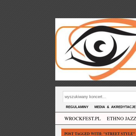
REGULAMINY
MEDIA & AKREDYTACJE
WROCKFEST.PL
ETHNO JAZZ
POST TAGGED WITH:
"STREET STYLE"