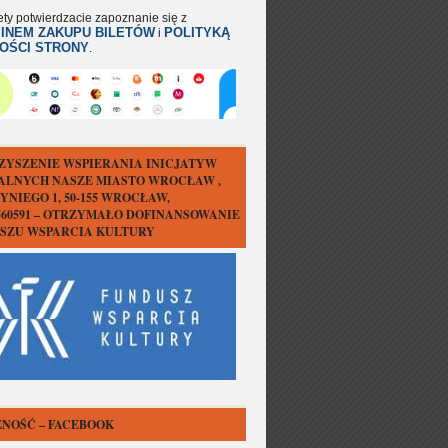
ety potwierdzacie zapoznanie się z
INEM ZAKUPU BILETÓW
POLITYKĄ
i
OŚCI STRONY
.
ZYSZENIE WSPIERANIA INICJATYW
ALNYCH NASZE MIASTO WROCŁAW ,
YNIEGO 1, 50-155 WROCŁAW,
1560591 – OTRZYMAŁO DOFINANSOWANIE
USZU WSPARCIA KULTURY
NOŚĆ – FACEBOOK