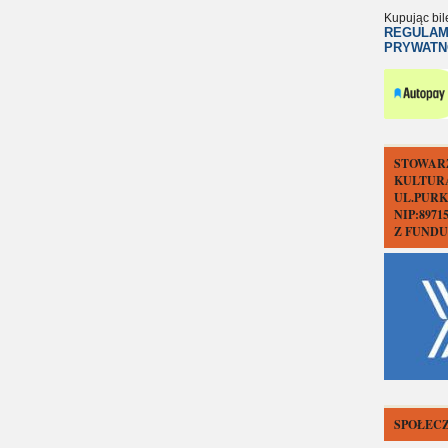
Kupując bil
REGULAM
PRYWATN
STOWAR
KULTUR
UL.PURK
NIP:897
Z FUND
SPOŁECZ