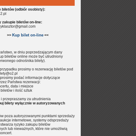
biletów (odbiór osobisty):
2.pl
zakupie biletów on-line:
aryklasztor@gmail.com
Kup bilet on-line
>>
<<
aństwo, w dniu poprzedzającym dany
up biletów online może być utrudniony
erwonego odnośnika bilety).
przypadku prosimy o rezerwację biletów pod
lety@o2.pl
prosimy podać informacje dotyczące
rzez Państwa rezerwacji:
certu, data i miejsce
 biletów i ilość sztuk
i przepraszamy za utrudnienia
uj bilety wyłącznie w autoryzowanych
tów poza autoryzowanymi punktami sprzedaży
aukcje internetowe, systemy odsprzedaży
.) stwarza ryzyko zakupu biletów
nych lub nieważnych, które nie umożliwią
koncert.