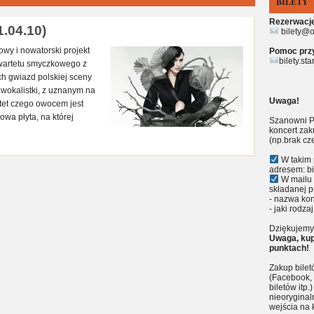
BILETY
Rezerwacje 
.04.10)
bilety@o
owy i nowatorski projekt
Pomoc przy 
bilety.st
kwartetu smyczkowego z
h gwiazd polskiej sceny
 wokalistki, z uznanym na
Uwaga!
tet czego owocem jest
owa płyta, na której
Szanowni P
koncert zak
(np.brak cz
W takim 
adresem: bi
W mailu 
składanej p
- nazwa kon
- jaki rodzaj
Dziękujemy 
Uwaga, kup
punktach!
Zakup bile
(Facebook, 
biletów itp
nieoryginal
wejścia na 