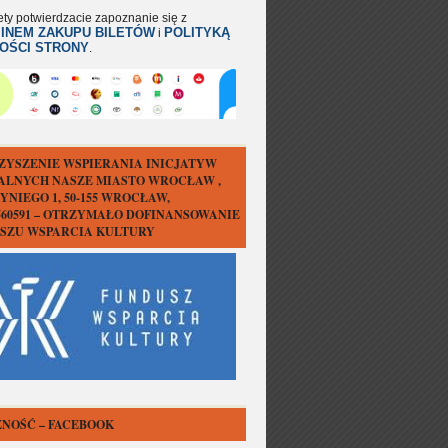
ety potwierdzacie zapoznanie się z
INEM ZAKUPU BILETÓW
POLITYKĄ
i
OŚCI STRONY
.
ZYSZENIE WSPIERANIA INICJATYW
ALNYCH NASZE MIASTO WROCŁAW ,
YNIEGO 1, 50-155 WROCŁAW,
1560591 – OTRZYMAŁO DOFINANSOWANIE
USZU WSPARCIA KULTURY
NOŚĆ – FACEBOOK