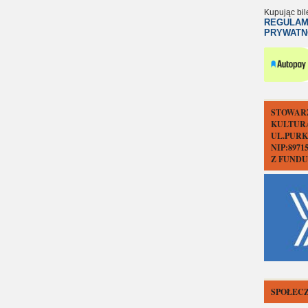
Kupując bil
REGULAM
PRYWATN
STOWAR
KULTUR
UL.PURK
NIP:897
Z FUND
SPOŁECZ