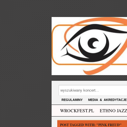
REGULAMINY
MEDIA & AKREDYTACJE
WROCKFEST.PL
ETHNO JAZZ
POST TAGGED WITH:
"PINK FREUD"