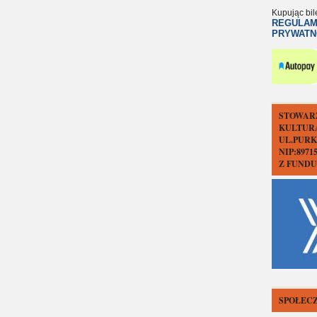
Kupując bil
REGULAM
PRYWATN
STOWAR
KULTUR
UL.PURK
NIP:897
Z FUND
SPOŁECZ