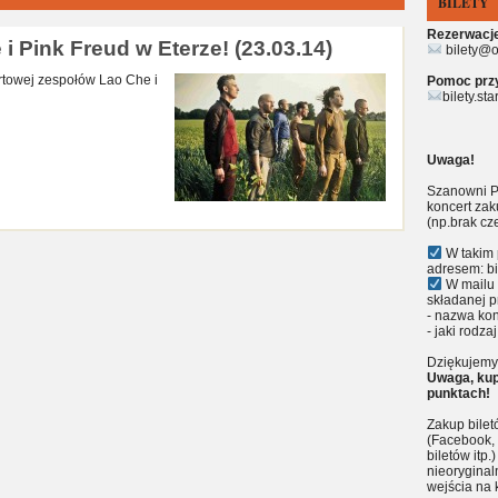
BILETY
Rezerwacje 
 Pink Freud w Eterze! (23.03.14)
bilety@o
ertowej zespołów Lao Che i
Pomoc przy 
bilety.st
Uwaga!
Szanowni P
koncert zak
(np.brak cz
W takim 
adresem: bi
W mailu 
składanej p
- nazwa kon
- jaki rodzaj
Dziękujemy 
Uwaga, kup
punktach!
Zakup bile
(Facebook, 
biletów itp
nieoryginal
wejścia na 