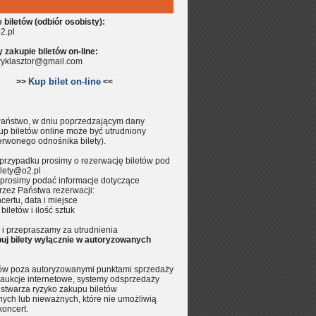
biletów (odbiór osobisty):
2.pl
zakupie biletów on-line:
aryklasztor@gmail.com
Kup bilet on-line
>>
<<
aństwo, w dniu poprzedzającym dany
up biletów online może być utrudniony
erwonego odnośnika bilety).
przypadku prosimy o rezerwację biletów pod
lety@o2.pl
prosimy podać informacje dotyczące
rzez Państwa rezerwacji:
certu, data i miejsce
 biletów i ilość sztuk
i przepraszamy za utrudnienia
uj bilety wyłącznie w autoryzowanych
tów poza autoryzowanymi punktami sprzedaży
aukcje internetowe, systemy odsprzedaży
.) stwarza ryzyko zakupu biletów
nych lub nieważnych, które nie umożliwią
koncert.