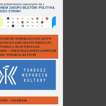
ety potwierdzacie zapoznanie się z
INEM ZAKUPU BILETÓW
POLITYKĄ
i
OŚCI STRONY
.
ZYSZENIE WSPIERANIA INICJATYW
ALNYCH NASZE MIASTO WROCŁAW ,
YNIEGO 1, 50-155 WROCŁAW,
1560591 – OTRZYMAŁO DOFINANSOWANIE
USZU WSPARCIA KULTURY
NOŚĆ – FACEBOOK