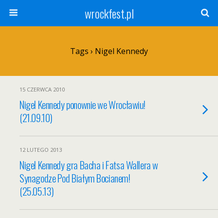
wrockfest.pl
Tags › Nigel Kennedy
15 CZERWCA 2010
Nigel Kennedy ponownie we Wrocławiu!
(21.09.10)
12 LUTEGO 2013
Nigel Kennedy gra Bacha i Fatsa Wallera w
Synagodze Pod Białym Bocianem!
(25.05.13)