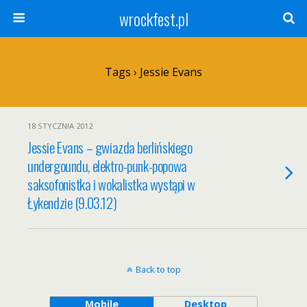
wrockfest.pl
Tags › Jessie Evans
18 STYCZNIA 2012
Jessie Evans – gwiazda berlińskiego
undergoundu, elektro-punk-popowa
saksofonistka i wokalistka wystąpi w
Łykendzie (9.03.12)
Back to top
Mobile
Desktop