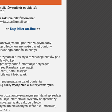
biletów (odbiór osobisty):
2.pl
zakupie biletów on-line:
aryklasztor@gmail.com
Kup bilet on-line
>>
<<
aństwo, w dniu poprzedzającym dany
up biletów online może być utrudniony
erwonego odnośnika bilety).
przypadku prosimy o rezerwację biletów pod
lety@o2.pl
prosimy podać informacje dotyczące
rzez Państwa rezerwacji:
certu, data i miejsce
 biletów i ilość sztuk
i przepraszamy za utrudnienia
uj bilety wyłącznie w autoryzowanych
tów poza autoryzowanymi punktami sprzedaży
aukcje internetowe, systemy odsprzedaży
.) stwarza ryzyko zakupu biletów
nych lub nieważnych, które nie umożliwią
koncert.