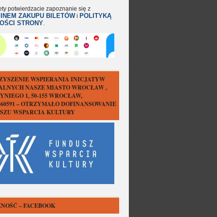
ety potwierdzacie zapoznanie się z
INEM ZAKUPU BILETÓW
POLITYKĄ
i
OŚCI STRONY
.
ZYSZENIE WSPIERANIA INICJATYW
ALNYCH NASZE MIASTO WROCŁAW ,
YNIEGO 1, 50-155 WROCŁAW,
1560591 – OTRZYMAŁO DOFINANSOWANIE
USZU WSPARCIA KULTURY
NOŚĆ – FACEBOOK