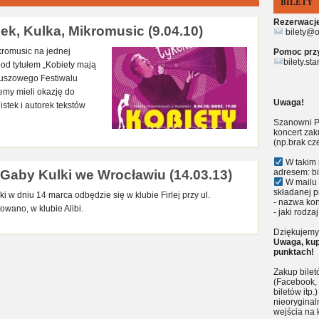
BILETY
Rezerwacje 
ek, Kulka, Mikromusic (9.04.10)
bilety@o
ikromusic na jednej
Pomoc przy 
bilety.st
od tytułem „Kobiety mają
euszowego Festiwalu
my mieli okazję do
Uwaga!
stek i autorek tekstów
Szanowni P
koncert zak
(np.brak cz
W takim 
Gaby Kulki we Wrocławiu (14.03.13)
adresem: bi
W mailu 
składanej p
i w dniu 14 marca odbędzie się w klubie Firlej przy ul.
- nazwa kon
owano, w klubie Alibi.
- jaki rodzaj
Dziękujemy 
Uwaga, kup
punktach!
Zakup bile
(Facebook, 
biletów itp
nieoryginal
wejścia na 