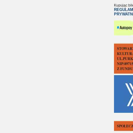
Kupując bil
REGULAM
PRYWATN
STOWAR
KULTUR
UL.PURK
NIP:897
Z FUND
SPOŁECZ