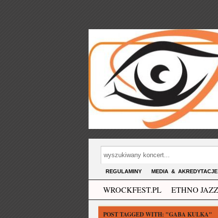
REGULAMINY
MEDIA & AKREDYTACJE
WROCKFEST.PL
ETHNO JAZZ
POST TAGGED WITH:
"GABA KULKA"