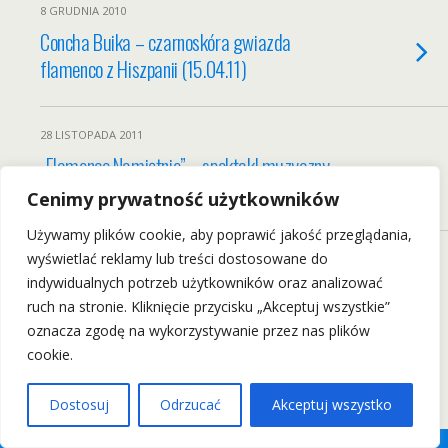
8 GRUDNIA 2010
Concha Buika – czarnoskóra gwiazda
flamenco z Hiszpanii (15.04.11)
28 LISTOPADA 2011
„Flamenco Namiętnie” – spektakl muzyczny
w reżyserii Krystyny Jandy (2.02.12)
Cenimy prywatność użytkowników
Używamy plików cookie, aby poprawić jakość przeglądania,
wyświetlać reklamy lub treści dostosowane do
indywidualnych potrzeb użytkowników oraz analizować
Back to top
ruch na stronie. Kliknięcie przycisku „Akceptuj wszystkie”
oznacza zgodę na wykorzystywanie przez nas plików
Mobile
Desktop
cookie.
Wszelkie Prawa Zastrzeżone: wrockfest.pl 2011
Dostosuj
Odrzucać
Akceptuj wszystko