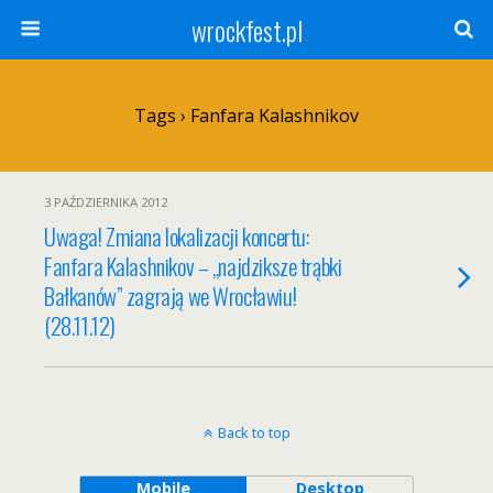
wrockfest.pl
Tags › Fanfara Kalashnikov
3 PAŹDZIERNIKA 2012
Uwaga! Zmiana lokalizacji koncertu:
Fanfara Kalashnikov – „najdziksze trąbki
Bałkanów” zagrają we Wrocławiu!
(28.11.12)
Back to top
Mobile
Desktop