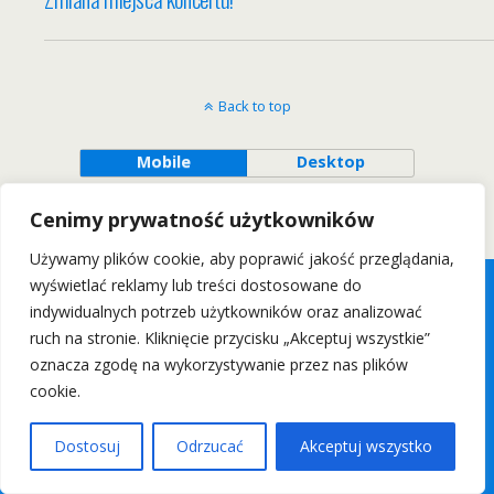
Back to top
Mobile
Desktop
Wszelkie Prawa Zastrzeżone: wrockfest.pl 2011
Cenimy prywatność użytkowników
Używamy plików cookie, aby poprawić jakość przeglądania,
wyświetlać reklamy lub treści dostosowane do
indywidualnych potrzeb użytkowników oraz analizować
ruch na stronie. Kliknięcie przycisku „Akceptuj wszystkie”
oznacza zgodę na wykorzystywanie przez nas plików
cookie.
Dostosuj
Odrzucać
Akceptuj wszystko