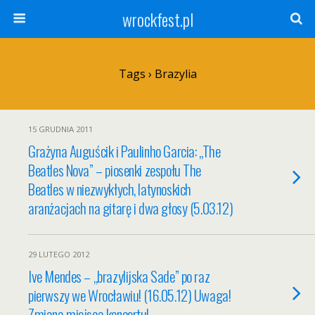
wrockfest.pl
Tags › Brazylia
15 GRUDNIA 2011
Grażyna Auguścik i Paulinho Garcia: „The
Beatles Nova” – piosenki zespołu The
Beatles w niezwykłych, latynoskich
aranżacjach na gitarę i dwa głosy (5.03.12)
29 LUTEGO 2012
Ive Mendes – „brazylijska Sade” po raz
pierwszy we Wrocławiu! (16.05.12) Uwaga!
Zmiana miejsca koncertu!