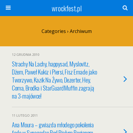
wrockfest.pl
Categories ›
Archiwum
12 GRUDNIA 2010
Strachy Na Lachy, happysad, Myslovitz,
Dżem, Paweł Kukiz i Piersi, Fisz Emade jako
Tworzywo, Kazik Na Żywo, Dezerter, Hey,
Coma, Brodka i StarGuardMuffin zagrają
na 3-majówce!
11 LUTEGO 2011
Ana Moura – gwiazda młodego pokolenia
fado w Synagodze Pod Białym Bocianem