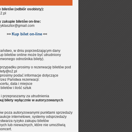
biletów (odbiór osobisty):
2.pl
zakupie biletów on-line:
aryklasztor@gmail.com
Kup bilet on-line
>>
<<
aństwo, w dniu poprzedzającym dany
up biletów online może być utrudniony
erwonego odnośnika bilety).
przypadku prosimy o rezerwację biletów pod
lety@o2.pl
prosimy podać informacje dotyczące
rzez Państwa rezerwacji:
certu, data i miejsce
 biletów i ilość sztuk
i przepraszamy za utrudnienia
uj bilety wyłącznie w autoryzowanych
tów poza autoryzowanymi punktami sprzedaży
aukcje internetowe, systemy odsprzedaży
.) stwarza ryzyko zakupu biletów
nych lub nieważnych, które nie umożliwią
koncert.