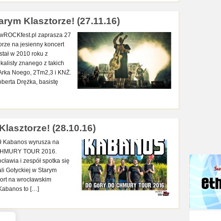
ym Klasztorze! (27.11.16)
wROCKfest.pl zaprasza 27
orze na jesienny koncert
ł w 2010 roku z
okalisty znanego z takich
, Arka Noego, 2Tm2,3 i KNŻ.
berta Drężka, basistę
lasztorze! (28.10.16)
ół Kabanos wyrusza na
 CHMURY TOUR 2016.
cławia i zespół spotka się
li Gotyckiej w Starym
port na wrocławskim
 Kabanos to […]