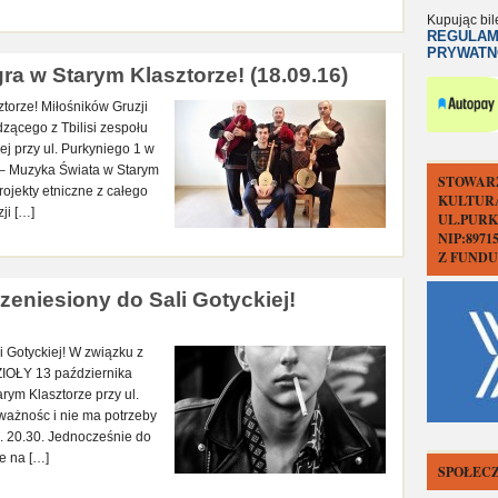
Kupując bil
REGULAM
PRYWATN
gra w Starym Klasztorze! (18.09.16)
ztorze! Miłośników Gruzji
zącego z Tbilisi zespołu
ej przy ul. Purkyniego 1 w
 – Muzyka Świata w Starym
STOWAR
ojekty etniczne z całego
KULTUR
ji […]
UL.PURK
NIP:897
Z FUND
zeniesiony do Sali Gotyckiej!
 Gotyckiej! W związku z
IOŁY 13 października
arym Klasztorze przy ul.
ważnośc i nie ma potrzeby
z. 20.30. Jednocześnie do
ce na […]
SPOŁECZ