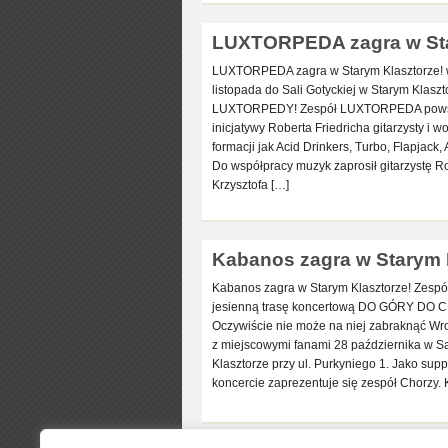
LUXTORPEDA zagra w Star
LUXTORPEDA zagra w Starym Klasztorze! 
listopada do Sali Gotyckiej w Starym Klaszt
LUXTORPEDY! Zespół LUXTORPEDA powsta
inicjatywy Roberta Friedricha gitarzysty i w
formacji jak Acid Drinkers, Turbo, Flapjack
Do współpracy muzyk zaprosił gitarzystę Ro
Krzysztofa […]
Kabanos zagra w Starym K
Kabanos zagra w Starym Klasztorze! Zesp
jesienną trasę koncertową DO GÓRY DO
Oczywiście nie może na niej zabraknąć Wro
z miejscowymi fanami 28 października w Sa
Klasztorze przy ul. Purkyniego 1. Jako sup
koncercie zaprezentuje się zespół Chorzy.