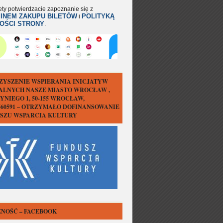
ety potwierdzacie zapoznanie się z
INEM ZAKUPU BILETÓW
POLITYKĄ
i
OŚCI STRONY
.
ZYSZENIE WSPIERANIA INICJATYW
ALNYCH NASZE MIASTO WROCŁAW ,
YNIEGO 1, 50-155 WROCŁAW,
1560591 – OTRZYMAŁO DOFINANSOWANIE
USZU WSPARCIA KULTURY
NOŚĆ – FACEBOOK