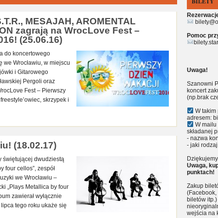
BILETY
Rezerwacje 
.T.R., MESAJAH, AROMENTAL
bilety@o
 zagrają na WrocLove Fest –
Pomoc przy 
16! (25.06.16)
bilety.st
ja do koncertowego
ę we Wrocławiu, w miejscu
Uwaga!
jówki i Gitarowego
ławskiej Pergoli oraz
Szanowni P
WrocLove Fest – Pierwszy
koncert zak
(np.brak cz
freestyle’owiec, skrzypek i
W takim 
adresem: bi
W mailu 
składanej p
- nazwa kon
u! (18.02.17)
- jaki rodzaj
Dziękujemy 
 świętującej dwudziestą
Uwaga, kup
 four cellos”, zespół
punktach!
uzyki we Wrocławiu –
Zakup bile
i „Plays Metallica by four
(Facebook, 
lbum zawierał wyłącznie
biletów itp
 lipca tego roku ukaże się
nieoryginal
wejścia na 