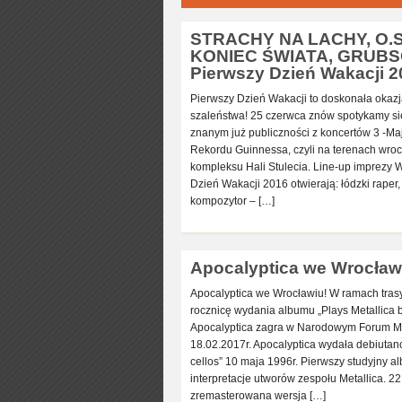
STRACHY NA LACHY, O.S
KONIEC ŚWIATA, GRUBSON
Pierwszy Dzień Wakacji 20
Pierwszy Dzień Wakacji to doskonała okaz
szaleństwa! 25 czerwca znów spotykamy si
znanym już publiczności z koncertów 3 -Ma
Rekordu Guinnessa, czyli na terenach wroc
kompleksu Hali Stulecia. Line-up imprezy 
Dzień Wakacji 2016 otwierają: łódzki raper, 
kompozytor – […]
Apocalyptica we Wrocławi
Apocalyptica we Wrocławiu! W ramach trasy
rocznicę wydania albumu „Plays Metallica by
Apocalyptica zagra w Narodowym Forum M
18.02.2017r. Apocalyptica wydała debiutanck
cellos” 10 maja 1996r. Pierwszy studyjny a
interpretacje utworów zespołu Metallica. 22
zremasterowana wersja […]